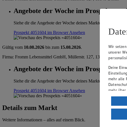
Angebote der Woche im Prospekt anse
Siehe dir die Angebote der Woche deines Marktes im digitalen B
Date
Prospekt 4051604 im Browser
Ansehen
Wir setzen
Gültig vom
10.08.2026
bis zum
15.08.2026
.
unserer We
Firma: Fromm Lebensmittel GmbH, Müllerstr. 127, 13349 Berlin
personalis
Deine Einwi
Angebote der Woche im Prospekt anse
Einstellun
mehr alle 
Siehe dir die Angebote der Woche deines Marktes im digitalen B
Datenschut
mehr über
Prospekt 4051604 im Browser
Ansehen
Verarbeit
Details zum Markt
Wenn du au
ein, dass 
Weitere Informationen – alles auf einem Blick.
einem nach
Risiko ein