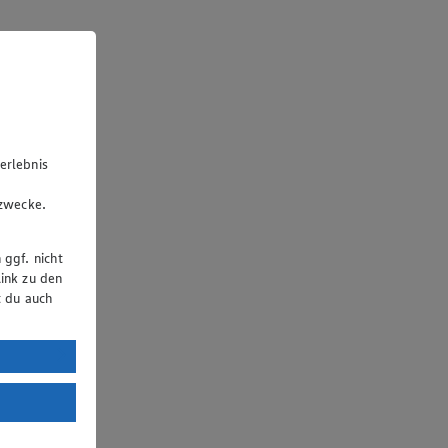
erlebnis
u
gzwecke.
 ggf. nicht
ink zu den
t du auch
uTube:
. a) DSGVO
Land mit
esteht das