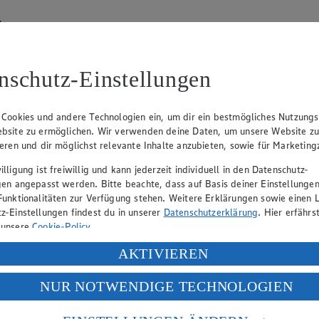
hen
lätterkatalog an.
nschutz-Einstellungen
 Cookies und andere Technologien ein, um dir ein bestmögliches Nutzungs
bsite zu ermöglichen. Wir verwenden deine Daten, um unsere Website z
ieren und dir möglichst relevante Inhalte anzubieten, sowie für Marketin
lligung ist freiwillig und kann jederzeit individuell in den Datenschutz-
hen
gen angepasst werden. Bitte beachte, dass auf Basis deiner Einstellungen
Funktionalitäten zur Verfügung stehen. Weitere Erklärungen sowie einen L
lätterkatalog an.
z-Einstellungen findest du in unserer
Datenschutzerklärung
. Hier erfährs
 unsere
Cookie-Policy
.
ung deiner personenbezogenen Daten in den USA durch Facebook und Yo
AKTIVIEREN
f „Aktivieren“ klickst, willigst du im Sinne des Art. 49 Abs. 1 Satz 1 lit
NUR NOTWENDIGE TECHNOLOGIEN
deine Daten in den USA verarbeitet werden. Der EuGH sieht die USA als 
 europäischen Standards nicht angemessenen Datenschutzniveau an. Es b
es Zugriffs durch US-amerikanische Behörden.