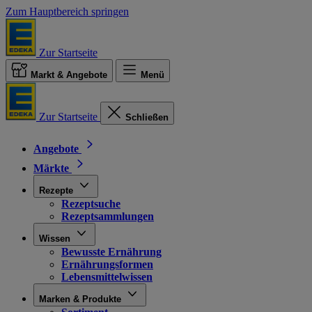
Zum Hauptbereich springen
Zur Startseite
Markt & Angebote
Menü
Zur Startseite
Schließen
Angebote
Märkte
Rezepte
Rezeptsuche
Rezeptsammlungen
Wissen
Bewusste Ernährung
Ernährungsformen
Lebensmittelwissen
Marken & Produkte