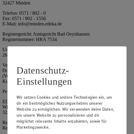
32427 Minden
Telefon: 0571 / 802 - 0
Fax: 0571 / 802 - 1556
E-Mail: info@minden.edeka.de
Registergericht: Amtsgericht Bad Oeynhausen
Registernummer: HRA 7534
Umsatzsteuer-Identifikationsnummer gem. § 27a UStG: DE
266067317
Vertretungsberechtigte: Mark Rosenkranz (Sprecher), Eileen
Datenschutz-
Dominique Klingsiek (Vorstandsmitglied), Ulf-U. Plath
(Vorstandsmitglied), Stephan Wohler (Vorstandsmitglied), Marc
Einstellungen
Kuhlmann (Aufsichtsratsvorsitzender)
Persönlich haftende Gesellschafterin:
Wir setzen Cookies und andere Technologien ein, um
EDEKA Minden-Hannover Holding GmbH
dir ein bestmögliches Nutzungserlebnis unserer
Wittelsbacherallee 61
Website zu ermöglichen. Wir verwenden deine Daten,
32427 Minden
um unsere Website zu personalisieren und dir
möglichst relevante Inhalte anzubieten, sowie für
Registergericht: Amtsgericht Bad Oeynhausen
Marketingzwecke.
Registernummer: HRB 4086