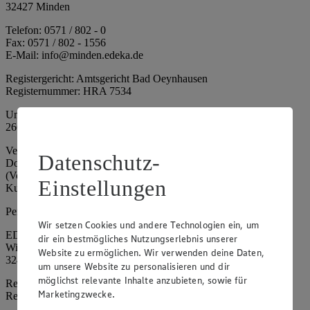
32427 Minden
Telefon: 0571 / 802 - 0
Fax: 0571 / 802 - 1556
E-Mail: info@minden.edeka.de
Registergericht: Amtsgericht Bad Oeynhausen
Registernummer: HRA 7534
Umsatzsteuer-Identifikationsnummer gem. § 27a UStG: DE
266067317
Vertretungsberechtigte: Mark Rosenkranz (Sprecher), Eileen
Datenschutz-
Dominique Klingsiek (Vorstandsmitglied), Ulf-U. Plath
(Vorstandsmitglied), Stephan Wohler (Vorstandsmitglied), Marc
Einstellungen
Kuhlmann (Aufsichtsratsvorsitzender)
Persönlich haftende Gesellschafterin:
Wir setzen Cookies und andere Technologien ein, um
EDEKA Minden-Hannover Holding GmbH
dir ein bestmögliches Nutzungserlebnis unserer
Wittelsbacherallee 61
Website zu ermöglichen. Wir verwenden deine Daten,
32427 Minden
um unsere Website zu personalisieren und dir
möglichst relevante Inhalte anzubieten, sowie für
Registergericht: Amtsgericht Bad Oeynhausen
Marketingzwecke.
Registernummer: HRB 4086