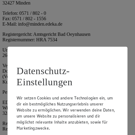
32427 Minden
Telefon: 0571 / 802 - 0
Fax: 0571 / 802 - 1556
E-Mail: info@minden.edeka.de
Registergericht: Amtsgericht Bad Oeynhausen
Registernummer: HRA 7534
Umsatzsteuer-Identifikationsnummer gem. § 27a UStG: DE
266067317
Vertretungsberechtigte: Mark Rosenkranz (Sprecher), Eileen
Datenschutz-
Dominique Klingsiek (Vorstandsmitglied), Ulf-U. Plath
(Vorstandsmitglied), Stephan Wohler (Vorstandsmitglied), Marc
Einstellungen
Kuhlmann (Aufsichtsratsvorsitzender)
Persönlich haftende Gesellschafterin:
Wir setzen Cookies und andere Technologien ein, um
EDEKA Minden-Hannover Holding GmbH
dir ein bestmögliches Nutzungserlebnis unserer
Wittelsbacherallee 61
Website zu ermöglichen. Wir verwenden deine Daten,
32427 Minden
um unsere Website zu personalisieren und dir
möglichst relevante Inhalte anzubieten, sowie für
Registergericht: Amtsgericht Bad Oeynhausen
Marketingzwecke.
Registernummer: HRB 4086