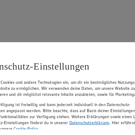
17
ue Klingsiek (Vorstandsmitglied), Ulf-U. Plath (Vorstandsmitglied), 
nschutz-Einstellungen
 Cookies und andere Technologien ein, um dir ein bestmögliches Nutzungs
bsite zu ermöglichen. Wir verwenden deine Daten, um unsere Website z
ieren und dir möglichst relevante Inhalte anzubieten, sowie für Marketin
lligung ist freiwillig und kann jederzeit individuell in den Datenschutz-
gen angepasst werden. Bitte beachte, dass auf Basis deiner Einstellungen
Funktionalitäten zur Verfügung stehen. Weitere Erklärungen sowie einen L
z-Einstellungen findest du in unserer
Datenschutzerklärung
. Hier erfährs
rerin), Mark Rosenkranz (Geschäftsführer), Ulf-U. Plath (Geschäftsfüh
 unsere
Cookie-Policy
.