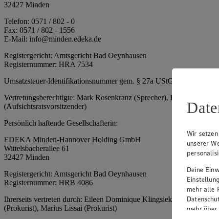
32427 Minden
Telefon: 0571 / 802 - 0
Fax: 0571 / 802 - 1556
E-Mail: info@minden.edeka.de
Registergericht: Amtsgericht Bad Oeynhausen
Registernummer: HRA 7534
Umsatzsteuer-Identifikationsnummer gem. § 27a UStG: DE 2660673
Vertretungsberechtigte: Mark Rosenkranz (Sprecher), Eileen Dominiq
Date
(Aufsichtsratsvorsitzender)
Persönlich haftende Gesellschafterin:
Wir setzen
EDEKA Minden-Hannover Holding GmbH
unserer We
Wittelsbacherallee 61
personalis
32427 Minden
Deine Einwi
Registergericht: Amtsgericht Bad Oeynhausen
Einstellun
Registernummer: HRB 4086
mehr alle 
Datenschut
Ihrerseits vertreten durch: Eileen Dominique Klingsiek (Geschäftsfüh
(Prokurist), Marius Lissai (Prokurist)
mehr über