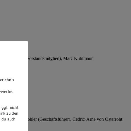
Stephan Wohler (Vorstandsmitglied), Marc Kuhlmann
erlebnis
u
gzwecke.
 ggf. nicht
ink zu den
t du auch
rer), Stephan Wohler (Geschäftsführer), Cedric-Arne von Osterroht