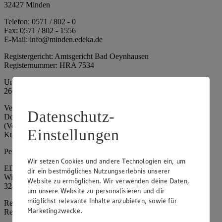
32427 Minden
Telefon: 0571 / 802 - 0
Fax: 0571 / 802 - 1556
E-Mail: info@minden.edeka.de
Registergericht: Amtsgericht Bad Oeynhausen
Registernummer: HRA 7534
Umsatzsteuer-Identifikationsnummer gem. § 27a UStG: DE
266067317
Vertretungsberechtigte: Mark Rosenkranz (Sprecher), Eileen
Datenschutz-
Dominique Klingsiek (Vorstandsmitglied), Ulf-U. Plath
(Vorstandsmitglied), Stephan Wohler (Vorstandsmitglied), Marc
Einstellungen
Kuhlmann (Aufsichtsratsvorsitzender)
Persönlich haftende Gesellschafterin:
Wir setzen Cookies und andere Technologien ein, um
EDEKA Minden-Hannover Holding GmbH
dir ein bestmögliches Nutzungserlebnis unserer
Wittelsbacherallee 61
Website zu ermöglichen. Wir verwenden deine Daten,
32427 Minden
um unsere Website zu personalisieren und dir
möglichst relevante Inhalte anzubieten, sowie für
Registergericht: Amtsgericht Bad Oeynhausen
Marketingzwecke.
Registernummer: HRB 4086