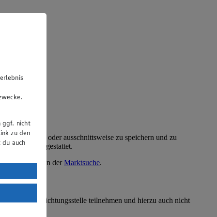
erlebnis
u
gzwecke.
 ggf. nicht
ink zu den
ellten Text ganz oder ausschnittsweise zu speichern und zu
t du auch
Website nicht gestattet.
kte finden Sie in der
Marktsuche
.
uTube:
. a) DSGVO
Land mit
erbraucherschlichtungsstelle teilnehmen und hierzu auch nicht
esteht das