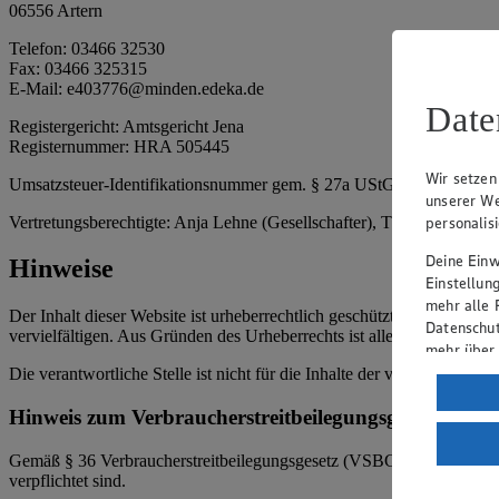
06556 Artern
Telefon: 03466 32530
Fax: 03466 325315
E-Mail: e403776@minden.edeka.de
Date
Registergericht: Amtsgericht Jena
Registernummer: HRA 505445
Wir setzen
Umsatzsteuer-Identifikationsnummer gem. § 27a UStG: DE 3308792
unserer We
personalis
Vertretungsberechtigte: Anja Lehne (Gesellschafter), Thomas Lehne (
Deine Einwi
Hinweise
Einstellun
mehr alle 
Der Inhalt dieser Website ist urheberrechtlich geschützt. Der Herausg
Datenschut
vervielfältigen. Aus Gründen des Urheberrechts ist allerdings die Spe
mehr über
Die verantwortliche Stelle ist nicht für die Inhalte der versendeten 
Verarbeit
Hinweis zum Verbraucherstreitbeilegungsgesetz
Wenn du au
ein, dass 
Gemäß § 36 Verbraucherstreitbeilegungsgesetz (VSBG) weisen wir dara
einem nach
verpflichtet sind.
Risiko ein