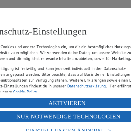
nschutz-Einstellungen
 Cookies und andere Technologien ein, um dir ein bestmögliches Nutzungs
00
bsite zu ermöglichen. Wir verwenden deine Daten, um unsere Website z
ieren und dir möglichst relevante Inhalte anzubieten, sowie für Marketin
Gesellschafter)
lligung ist freiwillig und kann jederzeit individuell in den Datenschutz-
gen angepasst werden. Bitte beachte, dass auf Basis deiner Einstellungen
Funktionalitäten zur Verfügung stehen. Weitere Erklärungen sowie einen L
eber gewährt Ihnen jedoch das Recht, den auf dieser Website bereitgest
z-Einstellungen findest du in unserer
Datenschutzerklärung
. Hier erfährs
icherung und Vervielfältigung von Bildmaterial oder Grafiken aus dieser 
 unsere
Cookie-Policy
.
Angebotsinformationen verantwortlich. Firma und Anschriften unserer Mär
ung deiner personenbezogenen Daten in den USA durch Facebook und Yo
AKTIVIEREN
f „Aktivieren“ klickst, willigst du im Sinne des Art. 49 Abs. 1 Satz 1 lit
NUR NOTWENDIGE TECHNOLOGIEN
deine Daten in den USA verarbeitet werden. Der EuGH sieht die USA als 
uf hin, dass wir nicht an einem Streitbeilegungsverfahren vor einer V
 europäischen Standards nicht angemessenen Datenschutzniveau an. Es b
es Zugriffs durch US-amerikanische Behörden.
EINSTELLUNGEN ÄNDERN