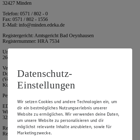
32427 Minden
Telefon: 0571 / 802 - 0
Fax: 0571 / 802 - 1556
E-Mail: info@minden.edeka.de
Registergericht: Amtsgericht Bad Oeynhausen
Registernummer: HRA 7534
Umsatzsteuer-Identifikationsnummer gem. § 27a UStG: DE
266067317
Vertretungsberechtigte: Mark Rosenkranz (Sprecher), Eileen
Datenschutz-
Dominique Klingsiek (Vorstandsmitglied), Ulf-U. Plath
(Vorstandsmitglied), Stephan Wohler (Vorstandsmitglied), Marc
Einstellungen
Kuhlmann (Aufsichtsratsvorsitzender)
Persönlich haftende Gesellschafterin:
Wir setzen Cookies und andere Technologien ein, um
EDEKA Minden-Hannover Holding GmbH
dir ein bestmögliches Nutzungserlebnis unserer
Wittelsbacherallee 61
Website zu ermöglichen. Wir verwenden deine Daten,
32427 Minden
um unsere Website zu personalisieren und dir
möglichst relevante Inhalte anzubieten, sowie für
Registergericht: Amtsgericht Bad Oeynhausen
Marketingzwecke.
Registernummer: HRB 4086