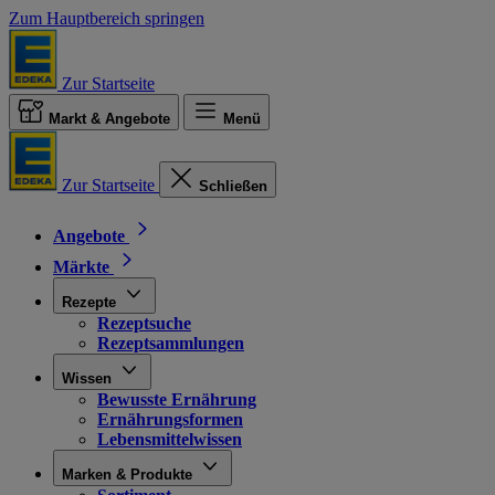
Zum Hauptbereich springen
Zur Startseite
Markt & Angebote
Menü
Zur Startseite
Schließen
Angebote
Märkte
Rezepte
Rezeptsuche
Rezeptsammlungen
Wissen
Bewusste Ernährung
Ernährungsformen
Lebensmittelwissen
Marken & Produkte