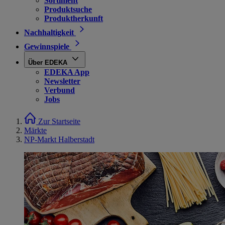
Sortiment
Produktsuche
Produktherkunft
Nachhaltigkeit
Gewinnspiele
Über EDEKA
EDEKA App
Newsletter
Verbund
Jobs
Zur Startseite
Märkte
NP-Markt Halberstadt