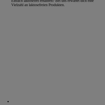
Einfach laktosefrei ernähren? Bei uns erwartet dich eine
Vielzahl an laktosefreien Produkten.