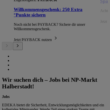
Spar
Willkommensgeschenk: 250 Extra
Achte 
°Punkte sichern
Jetzt 
Noch nicht bei PAYBACK? Sichere dir unser
Willkommensgeschenk.
Jetzt PAYBACK nutzen
Wir suchen dich – Jobs bei NP-Markt
Halberstadt!
Jobs
EDEKA bietet dir Sicherheit, Entwicklungsmöglichkeiten und ein
kollegiales Miteinander. Werde Teil eines starken Teams mit