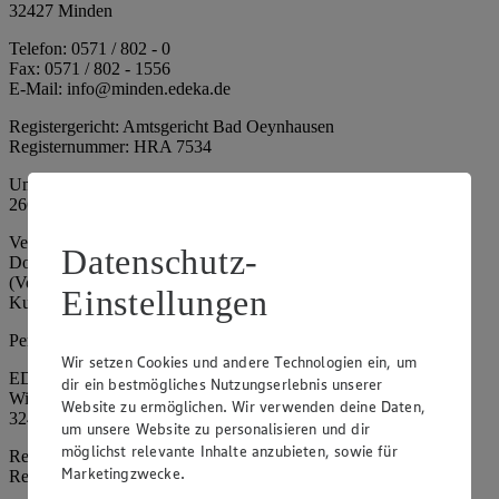
32427 Minden
Telefon: 0571 / 802 - 0
Fax: 0571 / 802 - 1556
E-Mail: info@minden.edeka.de
Registergericht: Amtsgericht Bad Oeynhausen
Registernummer: HRA 7534
Umsatzsteuer-Identifikationsnummer gem. § 27a UStG: DE
266067317
Vertretungsberechtigte: Mark Rosenkranz (Sprecher), Eileen
Datenschutz-
Dominique Klingsiek (Vorstandsmitglied), Ulf-U. Plath
(Vorstandsmitglied), Stephan Wohler (Vorstandsmitglied), Marc
Einstellungen
Kuhlmann (Aufsichtsratsvorsitzender)
Persönlich haftende Gesellschafterin:
Wir setzen Cookies und andere Technologien ein, um
EDEKA Minden-Hannover Holding GmbH
dir ein bestmögliches Nutzungserlebnis unserer
Wittelsbacherallee 61
Website zu ermöglichen. Wir verwenden deine Daten,
32427 Minden
um unsere Website zu personalisieren und dir
möglichst relevante Inhalte anzubieten, sowie für
Registergericht: Amtsgericht Bad Oeynhausen
Marketingzwecke.
Registernummer: HRB 4086