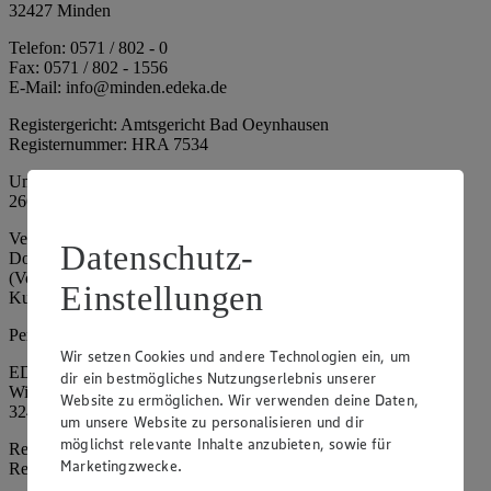
32427 Minden
Telefon: 0571 / 802 - 0
Fax: 0571 / 802 - 1556
E-Mail: info@minden.edeka.de
Registergericht: Amtsgericht Bad Oeynhausen
Registernummer: HRA 7534
Umsatzsteuer-Identifikationsnummer gem. § 27a UStG: DE
266067317
Vertretungsberechtigte: Mark Rosenkranz (Sprecher), Eileen
Datenschutz-
Dominique Klingsiek (Vorstandsmitglied), Ulf-U. Plath
(Vorstandsmitglied), Stephan Wohler (Vorstandsmitglied), Marc
Einstellungen
Kuhlmann (Aufsichtsratsvorsitzender)
Persönlich haftende Gesellschafterin:
Wir setzen Cookies und andere Technologien ein, um
EDEKA Minden-Hannover Holding GmbH
dir ein bestmögliches Nutzungserlebnis unserer
Wittelsbacherallee 61
Website zu ermöglichen. Wir verwenden deine Daten,
32427 Minden
um unsere Website zu personalisieren und dir
möglichst relevante Inhalte anzubieten, sowie für
Registergericht: Amtsgericht Bad Oeynhausen
Marketingzwecke.
Registernummer: HRB 4086