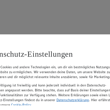
17
ue Klingsiek (Vorstandsmitglied), Ulf-U. Plath (Vorstandsmitglied), 
nschutz-Einstellungen
 Cookies und andere Technologien ein, um dir ein bestmögliches Nutzungs
bsite zu ermöglichen. Wir verwenden deine Daten, um unsere Website z
ieren und dir möglichst relevante Inhalte anzubieten, sowie für Marketin
lligung ist freiwillig und kann jederzeit individuell in den Datenschutz-
gen angepasst werden. Bitte beachte, dass auf Basis deiner Einstellungen
Funktionalitäten zur Verfügung stehen. Weitere Erklärungen sowie einen L
z-Einstellungen findest du in unserer
Datenschutzerklärung
. Hier erfährs
rerin), Mark Rosenkranz (Geschäftsführer), Ulf-U. Plath (Geschäftsfüh
 unsere
Cookie-Policy
.