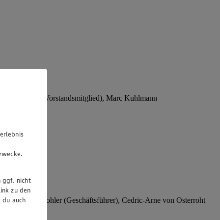
Stephan Wohler (Vorstandsmitglied), Marc Kuhlmann
erlebnis
u
gzwecke.
 ggf. nicht
ink zu den
t du auch
rer), Stephan Wohler (Geschäftsführer), Cedric-Arne von Osterroht