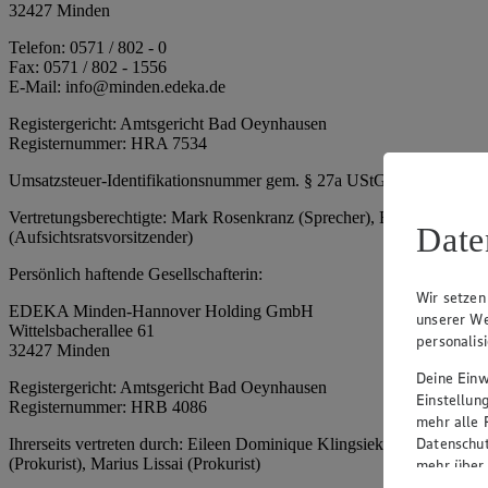
32427 Minden
Telefon: 0571 / 802 - 0
Fax: 0571 / 802 - 1556
E-Mail: info@minden.edeka.de
Registergericht: Amtsgericht Bad Oeynhausen
Registernummer: HRA 7534
Umsatzsteuer-Identifikationsnummer gem. § 27a UStG: DE 2660673
Vertretungsberechtigte: Mark Rosenkranz (Sprecher), Eileen Dominiq
Date
(Aufsichtsratsvorsitzender)
Persönlich haftende Gesellschafterin:
Wir setzen
EDEKA Minden-Hannover Holding GmbH
unserer We
Wittelsbacherallee 61
personalis
32427 Minden
Deine Einwi
Registergericht: Amtsgericht Bad Oeynhausen
Einstellun
Registernummer: HRB 4086
mehr alle 
Datenschut
Ihrerseits vertreten durch: Eileen Dominique Klingsiek (Geschäftsfüh
(Prokurist), Marius Lissai (Prokurist)
mehr über