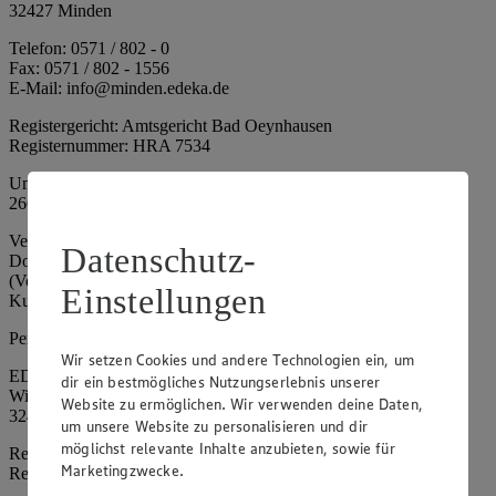
32427 Minden
Telefon: 0571 / 802 - 0
Fax: 0571 / 802 - 1556
E-Mail: info@minden.edeka.de
Registergericht: Amtsgericht Bad Oeynhausen
Registernummer: HRA 7534
Umsatzsteuer-Identifikationsnummer gem. § 27a UStG: DE
266067317
Vertretungsberechtigte: Mark Rosenkranz (Sprecher), Eileen
Datenschutz-
Dominique Klingsiek (Vorstandsmitglied), Ulf-U. Plath
(Vorstandsmitglied), Stephan Wohler (Vorstandsmitglied), Marc
Einstellungen
Kuhlmann (Aufsichtsratsvorsitzender)
Persönlich haftende Gesellschafterin:
Wir setzen Cookies und andere Technologien ein, um
EDEKA Minden-Hannover Holding GmbH
dir ein bestmögliches Nutzungserlebnis unserer
Wittelsbacherallee 61
Website zu ermöglichen. Wir verwenden deine Daten,
32427 Minden
um unsere Website zu personalisieren und dir
möglichst relevante Inhalte anzubieten, sowie für
Registergericht: Amtsgericht Bad Oeynhausen
Marketingzwecke.
Registernummer: HRB 4086