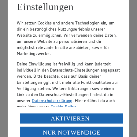
Einstellungen
Wir setzen Cookies und andere Technologien ein, um
dir ein bestmögliches Nutzungserlebnis unserer
Website zu ermöglichen. Wir verwenden deine Daten,
um unsere Website zu personalisieren und dir
möglichst relevante Inhalte anzubieten, sowie für
Marketingzwecke.
Frischetheke Wurst
Deine Einwilligung ist freiwillig und kann jederzeit
individuell in den Datenschutz-Einstellungen angepasst
Besuche unsere Theken mit einer breiten Auswahl an
werden. Bitte beachte, dass auf Basis deiner
Wurstspezialitäten für jeden Geschmack.
Einstellungen ggf. nicht mehr alle Funktionalitäten zur
Verfügung stehen. Weitere Erklärungen sowie einen
Link zu den Datenschutz-Einstellungen findest du in
unserer
Datenschutzerklärung
. Hier erfährst du auch
mehr über unsere
Cookie-Policy
.
Verarbeitung deiner personenbezogenen Daten in den
AKTIVIEREN
USA durch Facebook und YouTube:
NUR NOTWENDIGE
Wenn du auf „Aktivieren“ klickst, willigst du im Sinne