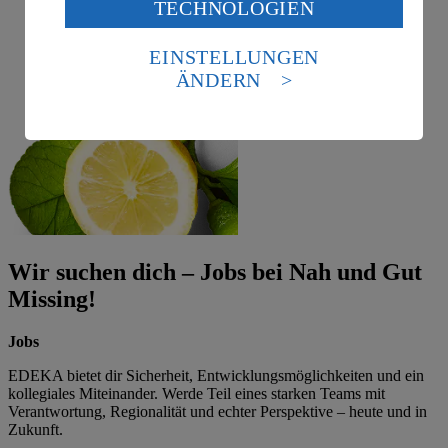
TECHNOLOGIEN
des Art. 49 Abs. 1 Satz 1 lit. a) DSGVO ein, dass deine
Daten in den USA verarbeitet werden. Der EuGH sieht
die USA als Land mit einem nach europäischen
EINSTELLUNGEN
Standards nicht angemessenen Datenschutzniveau an.
ÄNDERN
Es besteht das Risiko eines Zugriffs durch US-
amerikanische Behörden.
Informationen zum Herausgeber der Seite findest du
im
Impressum
Wir suchen dich – Jobs bei Nah und Gut
Missing!
Jobs
EDEKA bietet dir Sicherheit, Entwicklungsmöglichkeiten und ein
kollegiales Miteinander. Werde Teil eines starken Teams mit
Verantwortung, Regionalität und echter Perspektive – heute und in
Zukunft.