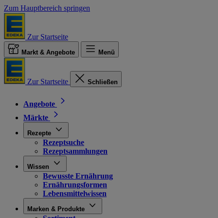
Zum Hauptbereich springen
Zur Startseite
Markt & Angebote
Menü
Zur Startseite
Schließen
Angebote
Märkte
Rezepte
Rezeptsuche
Rezeptsammlungen
Wissen
Bewusste Ernährung
Ernährungsformen
Lebensmittelwissen
Marken & Produkte