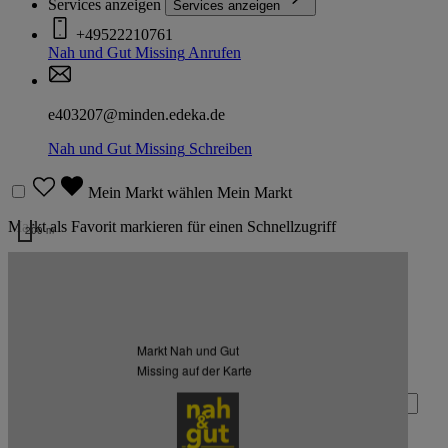
Services anzeigen
Services anzeigen
+49522210761
Nah und Gut Missing
Anrufen
e403207@minden.edeka.de
Nah und Gut Missing
Schreiben
Mein Markt wählen
Mein Markt
Markt als Favorit markieren für einen Schnellzugriff
200 m
Kartendaten werden geladen …
Zurück nach oben
Markt Nah und Gut
Zum Newsletter anmelden
Missing auf der Karte
Deine E-Mail-Adresse (Pflichtfeld)
Absenden