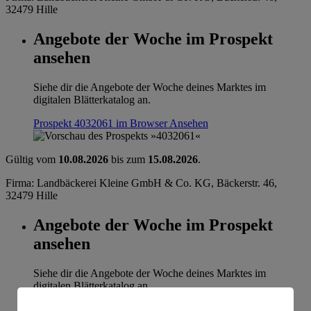
32479 Hille
Angebote der Woche im Prospekt
ansehen
Siehe dir die Angebote der Woche deines Marktes im
digitalen Blätterkatalog an.
Prospekt 4032061 im Browser
Ansehen
Gültig vom
10.08.2026
bis zum
15.08.2026
.
Firma: Landbäckerei Kleine GmbH & Co. KG, Bäckerstr. 46,
32479 Hille
Angebote der Woche im Prospekt
ansehen
Siehe dir die Angebote der Woche deines Marktes im
digitalen Blätterkatalog an.
Prospekt 4032061 im Browser
Ansehen