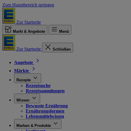
Zum Hauptbereich springen
Zur Startseite
Markt & Angebote
Menü
Zur Startseite
Schließen
Angebote
Märkte
Rezepte
Rezeptsuche
Rezeptsammlungen
Wissen
Bewusste Ernährung
Ernährungsformen
Lebensmittelwissen
Marken & Produkte