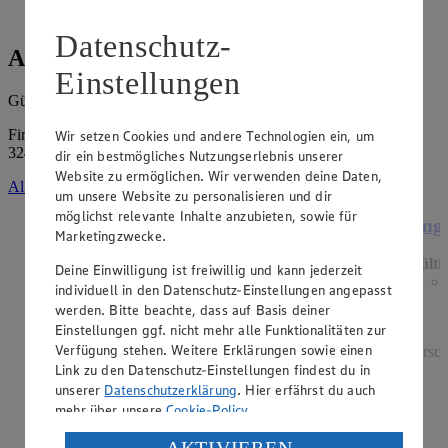
Datenschutz-
Angebote der Woche
Einstellungen
Gültig vom
03.08.2026
bis zum
08.08.2026
.
Firma: Landbäckerei Kleine GmbH & Co. KG, Bäckerstr. 46,
Wir setzen Cookies und andere Technologien ein, um
32479 Hille
dir ein bestmögliches Nutzungserlebnis unserer
Website zu ermöglichen. Wir verwenden deine Daten,
Alle Angebote ansehen
um unsere Website zu personalisieren und dir
möglichst relevante Inhalte anzubieten, sowie für
Angebot:
Grünländer
Ange
Marketingzwecke.
Gültig ab 06.08.2026
Gülti
Deine Einwilligung ist freiwillig und kann jederzeit
1.49
-44%
individuell in den Datenschutz-Einstellungen angepasst
Rabattierter Preis von 1.49€ (Insgesamt -44%
werden. Bitte beachte, dass auf Basis deiner
Rabatt)
Einstellungen ggf. nicht mehr alle Funktionalitäten zur
Verfügung stehen. Weitere Erklärungen sowie einen
dt. Schnittkäse, in Würfeln oder Scheiben, versch.
versch
Link zu den Datenschutz-Einstellungen findest du in
Sorten und Fettstufen, 120/140g Packung, (1kg =
12,42/10,64)
unserer
Datenschutzerklärung
. Hier erfährst du auch
mehr über unsere
Cookie-Policy
.
Verarbeitung deiner personenbezogenen Daten in den
AKTIVIEREN