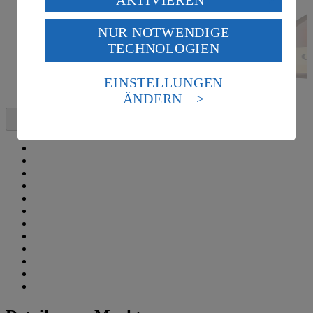
USA durch Facebook und YouTube:
NUR NOTWENDIGE
Wenn du auf „Aktivieren“ klickst, willigst du im Sinne
TECHNOLOGIEN
des Art. 49 Abs. 1 Satz 1 lit. a) DSGVO ein, dass deine
Daten in den USA verarbeitet werden. Der EuGH sieht
die USA als Land mit einem nach europäischen
EINSTELLUNGEN
Standards nicht angemessenen Datenschutzniveau an.
ÄNDERN
Es besteht das Risiko eines Zugriffs durch US-
amerikanische Behörden.
Informationen zum Herausgeber der Seite findest du
im
Impressum