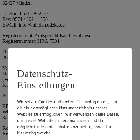
32427 Minden
Telefon: 0571 / 802 - 0
Fax: 0571 / 802 - 1556
E-Mail: info@minden.edeka.de
Registergericht: Amtsgericht Bad Oeynhausen
Registernummer: HRA 7534
Umsatzsteuer-Identifikationsnummer gem. § 27a UStG: DE
266067317
Vertretungsberechtigte: Mark Rosenkranz (Sprecher), Eileen
Datenschutz-
Dominique Klingsiek (Vorstandsmitglied), Ulf-U. Plath
(Vorstandsmitglied), Stephan Wohler (Vorstandsmitglied), Marc
Einstellungen
Kuhlmann (Aufsichtsratsvorsitzender)
Persönlich haftende Gesellschafterin:
Wir setzen Cookies und andere Technologien ein, um
EDEKA Minden-Hannover Holding GmbH
dir ein bestmögliches Nutzungserlebnis unserer
Wittelsbacherallee 61
Website zu ermöglichen. Wir verwenden deine Daten,
32427 Minden
um unsere Website zu personalisieren und dir
möglichst relevante Inhalte anzubieten, sowie für
Registergericht: Amtsgericht Bad Oeynhausen
Marketingzwecke.
Registernummer: HRB 4086