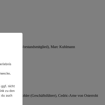
Stephan Wohler (Vorstandsmitglied), Marc Kuhlmann
erlebnis
u
gzwecke.
 ggf. nicht
ink zu den
t du auch
rer), Stephan Wohler (Geschäftsführer), Cedric-Arne von Osterroht