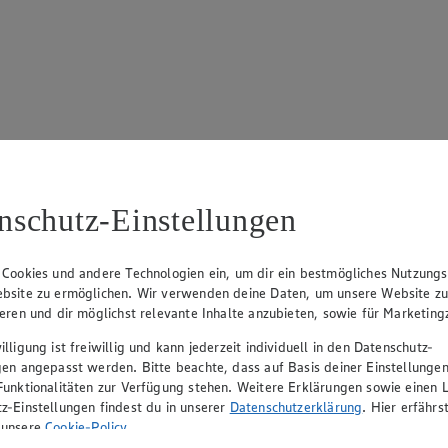
17
ue Klingsiek (Vorstandsmitglied), Ulf-U. Plath (Vorstandsmitglied), 
nschutz-Einstellungen
 Cookies und andere Technologien ein, um dir ein bestmögliches Nutzungs
bsite zu ermöglichen. Wir verwenden deine Daten, um unsere Website z
ieren und dir möglichst relevante Inhalte anzubieten, sowie für Marketin
lligung ist freiwillig und kann jederzeit individuell in den Datenschutz-
gen angepasst werden. Bitte beachte, dass auf Basis deiner Einstellungen
Funktionalitäten zur Verfügung stehen. Weitere Erklärungen sowie einen L
z-Einstellungen findest du in unserer
Datenschutzerklärung
. Hier erfährs
rerin), Mark Rosenkranz (Geschäftsführer), Ulf-U. Plath (Geschäftsfüh
 unsere
Cookie-Policy
.