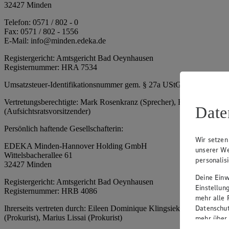
32427 Minden
Telefon: 0571 / 802 - 0
Fax: 0571 / 802 - 1556
E-Mail: info@minden.edeka.de
Registergericht: Amtsgericht Bad Oeynhausen
Registernummer: HRA 7534
Umsatzsteuer-Identifikationsnummer gem. § 27a UStG: DE 2660673
Vertretungsberechtigte: Mark Rosenkranz (Sprecher), Eileen Dominiq
Date
(Aufsichtsratsvorsitzender)
Persönlich haftende Gesellschafterin:
Wir setzen
EDEKA Minden-Hannover Holding GmbH
unserer We
Wittelsbacherallee 61
personalis
32427 Minden
Deine Einwi
Registergericht: Amtsgericht Bad Oeynhausen
Einstellun
Registernummer: HRB 4086
mehr alle 
Datenschut
Ihrerseits vertreten durch: Eileen Dominique Klingsiek (Geschäftsfüh
(Prokurist), Marius Lissai (Prokurist)
mehr über