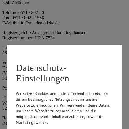
32427 Minden
Telefon: 0571 / 802 - 0
Fax: 0571 / 802 - 1556
E-Mail: info@minden.edeka.de
Registergericht: Amtsgericht Bad Oeynhausen
Registernummer: HRA 7534
Umsatzsteuer-Identifikationsnummer gem. § 27a UStG: DE
266067317
Vertretungsberechtigte: Mark Rosenkranz (Sprecher), Eileen
Datenschutz-
Dominique Klingsiek (Vorstandsmitglied), Ulf-U. Plath
(Vorstandsmitglied), Stephan Wohler (Vorstandsmitglied), Marc
Einstellungen
Kuhlmann (Aufsichtsratsvorsitzender)
Persönlich haftende Gesellschafterin:
Wir setzen Cookies und andere Technologien ein, um
EDEKA Minden-Hannover Holding GmbH
dir ein bestmögliches Nutzungserlebnis unserer
Wittelsbacherallee 61
Website zu ermöglichen. Wir verwenden deine Daten,
32427 Minden
um unsere Website zu personalisieren und dir
möglichst relevante Inhalte anzubieten, sowie für
Registergericht: Amtsgericht Bad Oeynhausen
Marketingzwecke.
Registernummer: HRB 4086