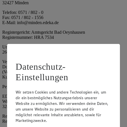
32427 Minden
Telefon: 0571 / 802 - 0
Fax: 0571 / 802 - 1556
E-Mail: info@minden.edeka.de
Registergericht: Amtsgericht Bad Oeynhausen
Registernummer: HRA 7534
Umsatzsteuer-Identifikationsnummer gem. § 27a UStG: DE
266067317
Vertretungsberechtigte: Mark Rosenkranz (Sprecher), Eileen
Datenschutz-
Dominique Klingsiek (Vorstandsmitglied), Ulf-U. Plath
(Vorstandsmitglied), Stephan Wohler (Vorstandsmitglied), Marc
Einstellungen
Kuhlmann (Aufsichtsratsvorsitzender)
Persönlich haftende Gesellschafterin:
Wir setzen Cookies und andere Technologien ein, um
EDEKA Minden-Hannover Holding GmbH
dir ein bestmögliches Nutzungserlebnis unserer
Wittelsbacherallee 61
Website zu ermöglichen. Wir verwenden deine Daten,
32427 Minden
um unsere Website zu personalisieren und dir
möglichst relevante Inhalte anzubieten, sowie für
Registergericht: Amtsgericht Bad Oeynhausen
Marketingzwecke.
Registernummer: HRB 4086