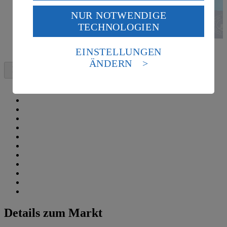
NUR NOTWENDIGE
Wenn du auf „Aktivieren“ klickst, willigst du im Sinne
TECHNOLOGIEN
des Art. 49 Abs. 1 Satz 1 lit. a) DSGVO ein, dass deine
Daten in den USA verarbeitet werden. Der EuGH sieht
die USA als Land mit einem nach europäischen
EINSTELLUNGEN
Standards nicht angemessenen Datenschutzniveau an.
ÄNDERN
Es besteht das Risiko eines Zugriffs durch US-
amerikanische Behörden.
Informationen zum Herausgeber der Seite findest du
im
Impressum
Details zum Markt