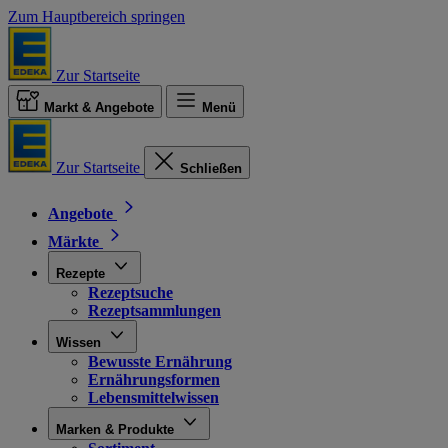
Zum Hauptbereich springen
Zur Startseite
Markt & Angebote
Menü
Zur Startseite
Schließen
Angebote
Märkte
Rezepte
Rezeptsuche
Rezeptsammlungen
Wissen
Bewusste Ernährung
Ernährungsformen
Lebensmittelwissen
Marken & Produkte