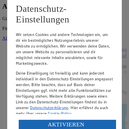
Angebote der Woche
Datenschutz-
Einstellungen
Gültig vom
03.08.2026
bis zum
08.08.2026
.
Firma: Jost & Jost Einzelhandel oHG, Kantstr. 24, 10623 Berlin
Wir setzen Cookies und andere Technologien ein, um
Alle Angebote ansehen
dir ein bestmögliches Nutzungserlebnis unserer
Website zu ermöglichen. Wir verwenden deine Daten,
Angebot:
Henglein Frischer Pizzateig
Ange
um unsere Website zu personalisieren und dir
XXL
Hafe
möglichst relevante Inhalte anzubieten, sowie für
Marketingzwecke.
Gültig ab 08.08.2026
Gülti
1.11
-60%
Deine Einwilligung ist freiwillig und kann jederzeit
Rabattierter Preis von 1.11€ (Insgesamt -60%
individuell in den Datenschutz-Einstellungen angepasst
Rabatt)
werden. Bitte beachte, dass auf Basis deiner
Einstellungen ggf. nicht mehr alle Funktionalitäten zur
auf Backpapier, schmeckt wie selbstgemacht, 550g
500g 
Verfügung stehen. Weitere Erklärungen sowie einen
Packung, (1kg = 2,02)
Link zu den Datenschutz-Einstellungen findest du in
unserer
Datenschutzerklärung
. Hier erfährst du auch
mehr über unsere
Cookie-Policy
.
Verarbeitung deiner personenbezogenen Daten in den
AKTIVIEREN
USA durch Facebook und YouTube: