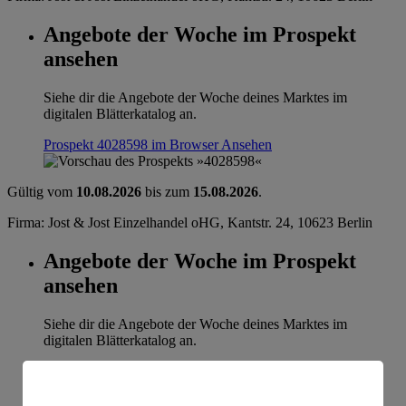
Angebote der Woche im Prospekt
ansehen
Siehe dir die Angebote der Woche deines Marktes im
digitalen Blätterkatalog an.
Prospekt 4028598 im Browser
Ansehen
Gültig vom
10.08.2026
bis zum
15.08.2026
.
Firma: Jost & Jost Einzelhandel oHG, Kantstr. 24, 10623 Berlin
Angebote der Woche im Prospekt
ansehen
Siehe dir die Angebote der Woche deines Marktes im
digitalen Blätterkatalog an.
Prospekt 4028598 im Browser
Ansehen