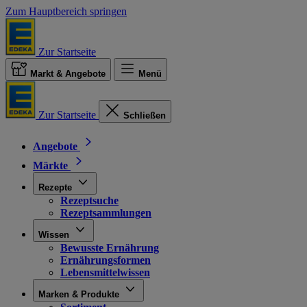
Zum Hauptbereich springen
Zur Startseite
Markt & Angebote
Menü
Zur Startseite
Schließen
Angebote
Märkte
Rezepte
Rezeptsuche
Rezeptsammlungen
Wissen
Bewusste Ernährung
Ernährungsformen
Lebensmittelwissen
Marken & Produkte