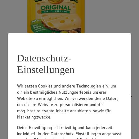
Angebot:
Bresso
Datenschutz-
0.99
App
Einstellungen
App Preis von 0.99€
1.11
-53%
Rabattierter Preis von 1.11€ (Insgesamt -53%
Rabatt)
Wir setzen Cookies und andere Technologien ein, um
dir ein bestmögliches Nutzungserlebnis unserer
Frischkäsezubereitung, versch. Sorten und Fettstufen,
Website zu ermöglichen. Wir verwenden deine Daten,
120/150g Packung/Becher, (1kg = 9,25/7,40)
um unsere Website zu personalisieren und dir
möglichst relevante Inhalte anzubieten, sowie für
Marketingzwecke.
Deine Einwilligung ist freiwillig und kann jederzeit
individuell in den Datenschutz-Einstellungen angepasst