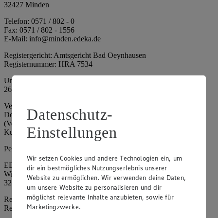
32427 Minden
Telefon: 0571 / 802 - 0
Fax: 0571 / 802 - 1556
E-Mail: info@minden.edeka.de
Registergericht: Amtsgericht Bad Oeynhausen
Registernummer: HRA 7534
Umsatzsteuer-Identifikationsnummer gem. § 27a UStG: DE
266067317
Vertretungsberechtigte: Mark Rosenkranz (Sprecher), Eileen
Datenschutz-
Dominique Klingsiek (Vorstandsmitglied), Ulf-U. Plath
(Vorstandsmitglied), Stephan Wohler (Vorstandsmitglied), Marc
Einstellungen
Kuhlmann (Aufsichtsratsvorsitzender)
Persönlich haftende Gesellschafterin:
Wir setzen Cookies und andere Technologien ein, um
EDEKA Minden-Hannover Holding GmbH
dir ein bestmögliches Nutzungserlebnis unserer
Wittelsbacherallee 61
Website zu ermöglichen. Wir verwenden deine Daten,
32427 Minden
um unsere Website zu personalisieren und dir
möglichst relevante Inhalte anzubieten, sowie für
Registergericht: Amtsgericht Bad Oeynhausen
Marketingzwecke.
Registernummer: HRB 4086