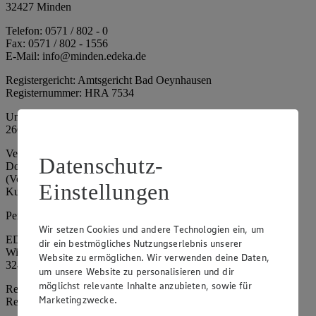
32427 Minden
Telefon: 0571 / 802 - 0
Fax: 0571 / 802 - 1556
E-Mail: info@minden.edeka.de
Registergericht: Amtsgericht Bad Oeynhausen
Registernummer: HRA 7534
Umsatzsteuer-Identifikationsnummer gem. § 27a UStG: DE
266067317
Vertretungsberechtigte: Mark Rosenkranz (Sprecher), Eileen
Datenschutz-
Dominique Klingsiek (Vorstandsmitglied), Ulf-U. Plath
(Vorstandsmitglied), Stephan Wohler (Vorstandsmitglied), Marc
Einstellungen
Kuhlmann (Aufsichtsratsvorsitzender)
Persönlich haftende Gesellschafterin:
Wir setzen Cookies und andere Technologien ein, um
EDEKA Minden-Hannover Holding GmbH
dir ein bestmögliches Nutzungserlebnis unserer
Wittelsbacherallee 61
Website zu ermöglichen. Wir verwenden deine Daten,
32427 Minden
um unsere Website zu personalisieren und dir
möglichst relevante Inhalte anzubieten, sowie für
Registergericht: Amtsgericht Bad Oeynhausen
Marketingzwecke.
Registernummer: HRB 4086