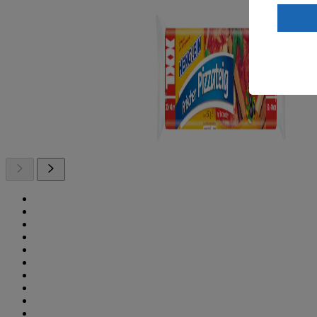
Wenn du au
ein, dass 
einem nach
Risiko ein
Informatio