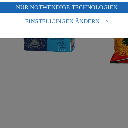
f „Aktivieren“ klickst, willigst du im Sinne des Art. 49 Abs. 1 Satz 1 lit
14,80/13,
NUR NOTWENDIGE TECHNOLOGIEN
deine Daten in den USA verarbeitet werden. Der EuGH sieht die USA als 
 europäischen Standards nicht angemessenen Datenschutzniveau an. Es b
es Zugriffs durch US-amerikanische Behörden.
EINSTELLUNGEN ÄNDERN
nen zum Herausgeber der Seite findest du im
Impressum