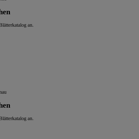
hen
lätterkatalog an.
enau
hen
lätterkatalog an.