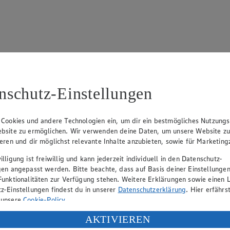
nschutz-Einstellungen
enau
 Cookies und andere Technologien ein, um dir ein bestmögliches Nutzungs
bsite zu ermöglichen. Wir verwenden deine Daten, um unsere Website z
Angebot:
Kölln Blütenzarte oder
Angebo
ieren und dir möglichst relevante Inhalte anzubieten, sowie für Marketin
kernige Haferflocken
Sticks,
lligung ist freiwillig und kann jederzeit individuell in den Datenschutz-
Ringe 
gen angepasst werden. Bitte beachte, dass auf Basis deiner Einstellungen
Gültig ab 08.08.2026
Funktionalitäten zur Verfügung stehen. Weitere Erklärungen sowie einen L
0.99
-41%
Gültig ab
z-Einstellungen findest du in unserer
Datenschutzerklärung
. Hier erfährs
(Insgesamt
Rabattierter Preis von 0.99€ (Insgesamt
1.1
-41% Rabatt)
 unsere
Cookie-Policy
.
Rab
-44
tgemacht,
500g Packung, (1kg = 1,98)
ung deiner personenbezogenen Daten in den USA durch Facebook und Yo
AKTIVIEREN
versch. S