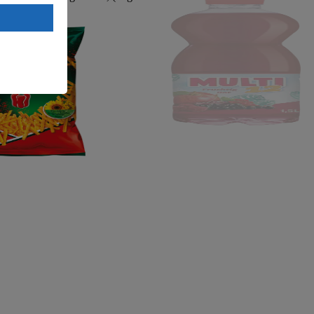
. a) DSGVO
88/11,10)
Land mit
esteht das