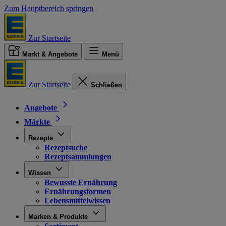
Zum Hauptbereich springen
Zur Startseite
Markt & Angebote
Menü
Zur Startseite
Schließen
Angebote
Märkte
Rezepte
Rezeptsuche
Rezeptsammlungen
Wissen
Bewusste Ernährung
Ernährungsformen
Lebensmittelwissen
Marken & Produkte