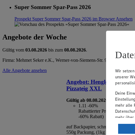
Super Sommer Spar-Pass 2026
Prospekt Super Sommer Spar-Pass 2026 im Browser
Ansehen
Angebote der Woche
Gültig vom
03.08.2026
bis zum
08.08.2026
.
Date
Firma: Mehmet Seker e.K., Werner-von-Siemens-Str. 9, 49584 Fürst
Alle Angebote ansehen
Wir setzen
unserer We
Angebot:
Henglein Frischer
personalis
Pizzateig XXL
Deine Einwi
Einstellun
Gültig ab 08.08.2026
mehr alle 
1.11
-60%
Datenschut
Rabattierter Preis von 1.11€ 
-60% Rabatt)
mehr über
auf Backpapier, schmeckt wie selbs
Verarbeit
550g Packung, (1kg = 2,02)