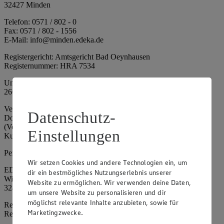
32427 Minden
Telefon: 0571 / 802 - 0
Fax: 0571 / 802 - 1556
E-Mail: info@minden.edeka.de
Registergericht: Amtsgericht Bad Oeynhausen
Registernummer: HRA 7534
Umsatzsteuer-Identifikationsnummer gem. § 27a UStG: DE
266067317
Vertretungsberechtigte: Mark Rosenkranz (Sprecher), Eileen
Datenschutz-
Dominique Klingsiek (Vorstandsmitglied), Ulf-U. Plath
(Vorstandsmitglied), Stephan Wohler (Vorstandsmitglied), Marc
Einstellungen
Kuhlmann (Aufsichtsratsvorsitzender)
Persönlich haftende Gesellschafterin:
Wir setzen Cookies und andere Technologien ein, um
EDEKA Minden-Hannover Holding GmbH
dir ein bestmögliches Nutzungserlebnis unserer
Wittelsbacherallee 61
Website zu ermöglichen. Wir verwenden deine Daten,
32427 Minden
um unsere Website zu personalisieren und dir
möglichst relevante Inhalte anzubieten, sowie für
Registergericht: Amtsgericht Bad Oeynhausen
Marketingzwecke.
Registernummer: HRB 4086