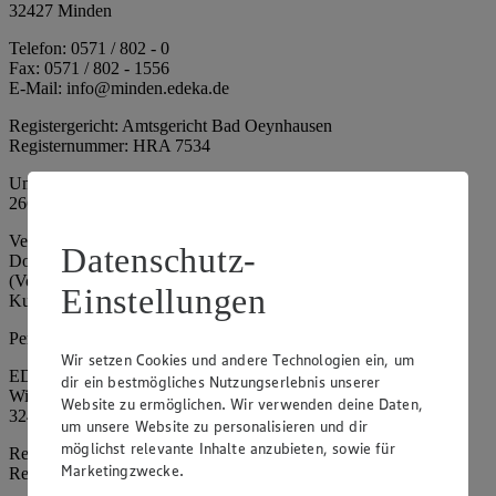
32427 Minden
Telefon: 0571 / 802 - 0
Fax: 0571 / 802 - 1556
E-Mail: info@minden.edeka.de
Registergericht: Amtsgericht Bad Oeynhausen
Registernummer: HRA 7534
Umsatzsteuer-Identifikationsnummer gem. § 27a UStG: DE
266067317
Vertretungsberechtigte: Mark Rosenkranz (Sprecher), Eileen
Datenschutz-
Dominique Klingsiek (Vorstandsmitglied), Ulf-U. Plath
(Vorstandsmitglied), Stephan Wohler (Vorstandsmitglied), Marc
Einstellungen
Kuhlmann (Aufsichtsratsvorsitzender)
Persönlich haftende Gesellschafterin:
Wir setzen Cookies und andere Technologien ein, um
EDEKA Minden-Hannover Holding GmbH
dir ein bestmögliches Nutzungserlebnis unserer
Wittelsbacherallee 61
Website zu ermöglichen. Wir verwenden deine Daten,
32427 Minden
um unsere Website zu personalisieren und dir
möglichst relevante Inhalte anzubieten, sowie für
Registergericht: Amtsgericht Bad Oeynhausen
Marketingzwecke.
Registernummer: HRB 4086