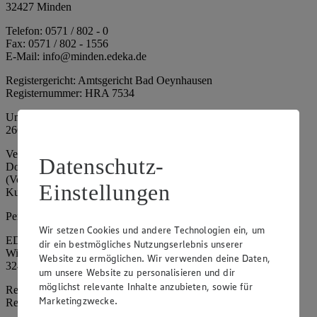
32427 Minden
Telefon: 0571 / 802 - 0
Fax: 0571 / 802 - 1556
E-Mail: info@minden.edeka.de
Registergericht: Amtsgericht Bad Oeynhausen
Registernummer: HRA 7534
Umsatzsteuer-Identifikationsnummer gem. § 27a UStG: DE
266067317
Vertretungsberechtigte: Mark Rosenkranz (Sprecher), Eileen
Datenschutz-
Dominique Klingsiek (Vorstandsmitglied), Ulf-U. Plath
(Vorstandsmitglied), Stephan Wohler (Vorstandsmitglied), Marc
Einstellungen
Kuhlmann (Aufsichtsratsvorsitzender)
Persönlich haftende Gesellschafterin:
Wir setzen Cookies und andere Technologien ein, um
EDEKA Minden-Hannover Holding GmbH
dir ein bestmögliches Nutzungserlebnis unserer
Wittelsbacherallee 61
Website zu ermöglichen. Wir verwenden deine Daten,
32427 Minden
um unsere Website zu personalisieren und dir
möglichst relevante Inhalte anzubieten, sowie für
Registergericht: Amtsgericht Bad Oeynhausen
Marketingzwecke.
Registernummer: HRB 4086