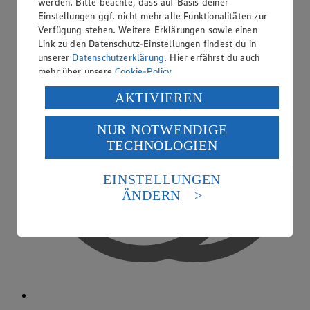
werden. Bitte beachte, dass auf Basis deiner
Ausbildender Betrieb
Einstellungen ggf. nicht mehr alle Funktionalitäten zur
Verfügung stehen. Weitere Erklärungen sowie einen
Link zu den Datenschutz-Einstellungen findest du in
unserer
Datenschutzerklärung
. Hier erfährst du auch
mehr über unsere
Cookie-Policy
.
Verarbeitung deiner personenbezogenen Daten in den
AKTIVIEREN
USA durch Facebook und YouTube:
NUR NOTWENDIGE
Wenn du auf „Aktivieren“ klickst, willigst du im Sinne
TECHNOLOGIEN
des Art. 49 Abs. 1 Satz 1 lit. a) DSGVO ein, dass deine
Daten in den USA verarbeitet werden. Der EuGH sieht
die USA als Land mit einem nach europäischen
EINSTELLUNGEN
Standards nicht angemessenen Datenschutzniveau an.
ÄNDERN
Es besteht das Risiko eines Zugriffs durch US-
amerikanische Behörden.
Informationen zum Herausgeber der Seite findest du
im
Impressum