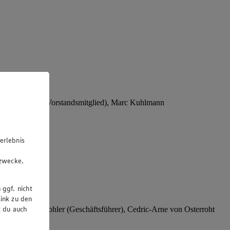
Stephan Wohler (Vorstandsmitglied), Marc Kuhlmann
erlebnis
u
gzwecke.
 ggf. nicht
ink zu den
t du auch
rer), Stephan Wohler (Geschäftsführer), Cedric-Arne von Osterroht