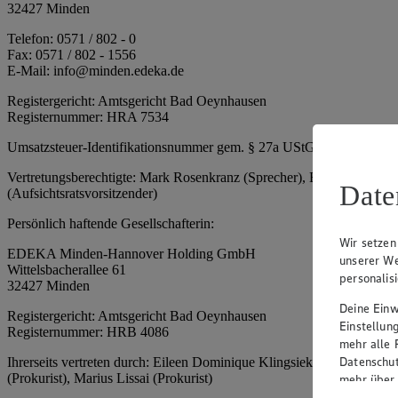
32427 Minden
Telefon: 0571 / 802 - 0
Fax: 0571 / 802 - 1556
E-Mail: info@minden.edeka.de
Registergericht: Amtsgericht Bad Oeynhausen
Registernummer: HRA 7534
Umsatzsteuer-Identifikationsnummer gem. § 27a UStG: DE 2660673
Vertretungsberechtigte: Mark Rosenkranz (Sprecher), Eileen Dominiq
Date
(Aufsichtsratsvorsitzender)
Persönlich haftende Gesellschafterin:
Wir setzen
EDEKA Minden-Hannover Holding GmbH
unserer We
Wittelsbacherallee 61
personalis
32427 Minden
Deine Einwi
Registergericht: Amtsgericht Bad Oeynhausen
Einstellun
Registernummer: HRB 4086
mehr alle 
Datenschut
Ihrerseits vertreten durch: Eileen Dominique Klingsiek (Geschäftsfüh
(Prokurist), Marius Lissai (Prokurist)
mehr über