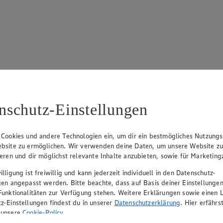
17
ue Klingsiek (Vorstandsmitglied), Ulf-U. Plath (Vorstandsmitglied), 
nschutz-Einstellungen
 Cookies und andere Technologien ein, um dir ein bestmögliches Nutzungs
bsite zu ermöglichen. Wir verwenden deine Daten, um unsere Website z
ieren und dir möglichst relevante Inhalte anzubieten, sowie für Marketin
lligung ist freiwillig und kann jederzeit individuell in den Datenschutz-
gen angepasst werden. Bitte beachte, dass auf Basis deiner Einstellungen
Funktionalitäten zur Verfügung stehen. Weitere Erklärungen sowie einen L
z-Einstellungen findest du in unserer
Datenschutzerklärung
. Hier erfährs
rerin), Mark Rosenkranz (Geschäftsführer), Ulf-U. Plath (Geschäftsfüh
 unsere
Cookie-Policy
.