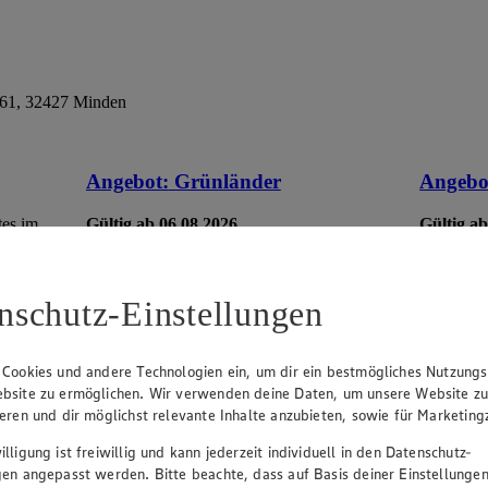
61, 32427 Minden
Angebot:
Grünländer
Angebo
tes im
Gültig ab 06.08.2026
Gültig ab
1.49
-44%
5.7
Rabattierter Preis von 1.49€ (Insgesamt
Rab
-44% Rabatt)
-35
nschutz-Einstellungen
dt. Schnittkäse, in Würfeln oder Scheiben,
versch. So
versch. Sorten und Fettstufen, 120/140g
Packung, (1kg = 12,42/10,64)
 Cookies und andere Technologien ein, um dir ein bestmögliches Nutzungs
bsite zu ermöglichen. Wir verwenden deine Daten, um unsere Website z
ieren und dir möglichst relevante Inhalte anzubieten, sowie für Marketin
lligung ist freiwillig und kann jederzeit individuell in den Datenschutz-
gen angepasst werden. Bitte beachte, dass auf Basis deiner Einstellungen