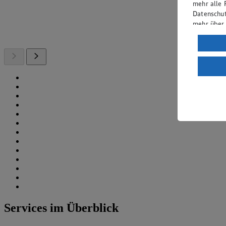
mehr alle 
Datenschut
mehr über
Verarbeit
Wenn du au
ein, dass 
einem nach
Risiko ein
Informatio
Services im Überblick