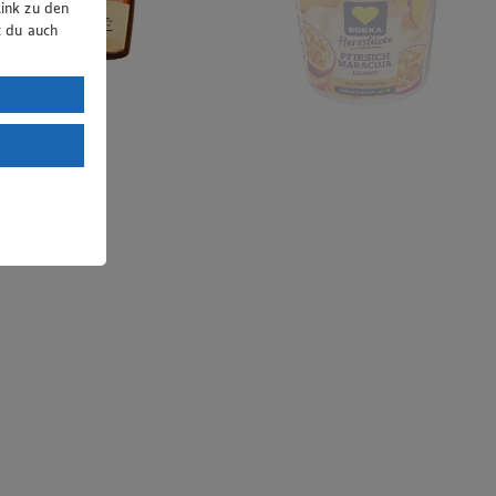
ink zu den
t du auch
uTube:
. a) DSGVO
Land mit
esteht das