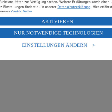
Funktionalitäten zur Verfügung stehen. Weitere Erklärungen sowie einen L
z-Einstellungen findest du in unserer
Datenschutzerklärung
. Hier erfährs
 unsere
Cookie-Policy
.
ung deiner personenbezogenen Daten in den USA durch Facebook und Yo
AKTIVIEREN
f „Aktivieren“ klickst, willigst du im Sinne des Art. 49 Abs. 1 Satz 1 lit
NUR NOTWENDIGE TECHNOLOGIEN
deine Daten in den USA verarbeitet werden. Der EuGH sieht die USA als 
 europäischen Standards nicht angemessenen Datenschutzniveau an. Es b
es Zugriffs durch US-amerikanische Behörden.
EINSTELLUNGEN ÄNDERN
nen zum Herausgeber der Seite findest du im
Impressum