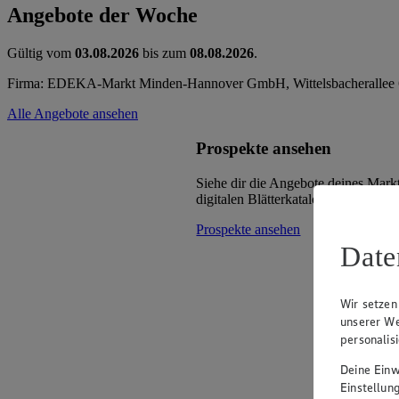
Angebote der Woche
Gültig vom
03.08.2026
bis zum
08.08.2026
.
Firma: EDEKA-Markt Minden-Hannover GmbH, Wittelsbacherallee 
Alle Angebote ansehen
Prospekte ansehen
Siehe dir die Angebote deines Mark
digitalen Blätterkatalog an.
Prospekte ansehen
Date
Wir setzen
unserer We
personalis
Deine Einwi
Einstellun