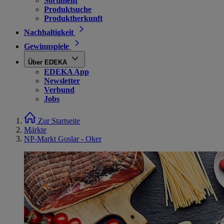
Sortiment
Produktsuche
Produktherkunft
Nachhaltigkeit
Gewinnspiele
Über EDEKA
EDEKA App
Newsletter
Verbund
Jobs
Zur Startseite
Märkte
NP-Markt Goslar - Oker