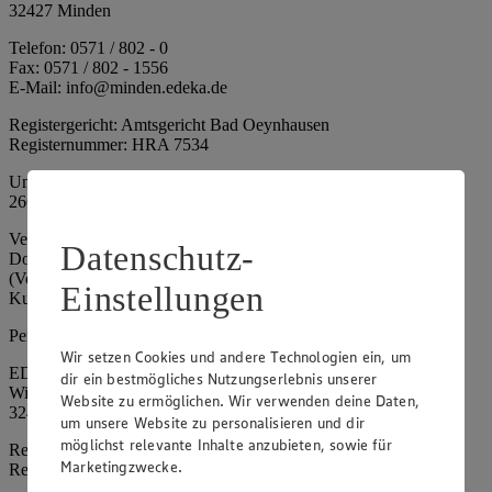
32427 Minden
Telefon: 0571 / 802 - 0
Fax: 0571 / 802 - 1556
E-Mail: info@minden.edeka.de
Registergericht: Amtsgericht Bad Oeynhausen
Registernummer: HRA 7534
Umsatzsteuer-Identifikationsnummer gem. § 27a UStG: DE
266067317
Vertretungsberechtigte: Mark Rosenkranz (Sprecher), Eileen
Datenschutz-
Dominique Klingsiek (Vorstandsmitglied), Ulf-U. Plath
(Vorstandsmitglied), Stephan Wohler (Vorstandsmitglied), Marc
Einstellungen
Kuhlmann (Aufsichtsratsvorsitzender)
Persönlich haftende Gesellschafterin:
Wir setzen Cookies und andere Technologien ein, um
EDEKA Minden-Hannover Holding GmbH
dir ein bestmögliches Nutzungserlebnis unserer
Wittelsbacherallee 61
Website zu ermöglichen. Wir verwenden deine Daten,
32427 Minden
um unsere Website zu personalisieren und dir
möglichst relevante Inhalte anzubieten, sowie für
Registergericht: Amtsgericht Bad Oeynhausen
Marketingzwecke.
Registernummer: HRB 4086