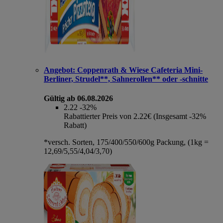
Angebot:
Coppenrath & Wiese Cafeteria Mini-
Berliner, Strudel**, Sahnerollen** oder -schnitte
Gültig ab 06.08.2026
2.22
-32%
Rabattierter Preis von 2.22€ (Insgesamt -32%
Rabatt)
*versch. Sorten, 175/400/550/600g Packung, (1kg =
12,69/5,55/4,04/3,70)