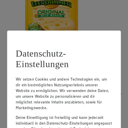
Datenschutz-
Angebot:
Bresso
Einstellungen
0.99
App
App Preis von 0.99€
1.11
-53%
Rabattierter Preis von 1.11€ (Insgesamt -53%
Wir setzen Cookies und andere Technologien ein, um
Rabatt)
dir ein bestmögliches Nutzungserlebnis unserer
Website zu ermöglichen. Wir verwenden deine Daten,
Frischkäsezubereitung, versch. Sorten und Fettstufen,
um unsere Website zu personalisieren und dir
120/150g Packung/Becher, (1kg = 9,25/7,40)
möglichst relevante Inhalte anzubieten, sowie für
Marketingzwecke.
Deine Einwilligung ist freiwillig und kann jederzeit
individuell in den Datenschutz-Einstellungen angepasst