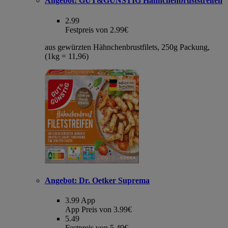
Angebot:
GUT&GÜNSTIG Hähnchenbruststreifen
2.99
Festpreis von 2.99€
aus gewürzten Hähnchenbrustfilets, 250g Packung,
(1kg = 11,96)
Angebot:
Dr. Oetker Suprema
3.99
App
App Preis von 3.99€
5.49
Festpreis von 5.49€