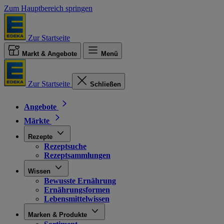
Zum Hauptbereich springen
Zur Startseite
Markt & Angebote
Menü
Zur Startseite
Schließen
Angebote
Märkte
Rezepte
Rezeptsuche
Rezeptsammlungen
Wissen
Bewusste Ernährung
Ernährungsformen
Lebensmittelwissen
Marken & Produkte