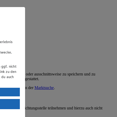
erlebnis
u
gzwecke.
 ggf. nicht
ink zu den
ellten Text ganz oder ausschnittsweise zu speichern und zu
t du auch
Website nicht gestattet.
kte finden Sie in der
Marktsuche
.
uTube:
. a) DSGVO
Land mit
erbraucherschlichtungsstelle teilnehmen und hierzu auch nicht
esteht das