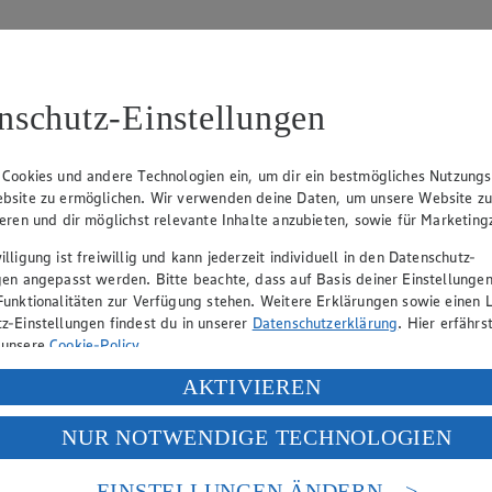
nschutz-Einstellungen
 Cookies und andere Technologien ein, um dir ein bestmögliches Nutzungs
06
bsite zu ermöglichen. Wir verwenden deine Daten, um unsere Website z
ieren und dir möglichst relevante Inhalte anzubieten, sowie für Marketin
lorian Husmann
lligung ist freiwillig und kann jederzeit individuell in den Datenschutz-
gen angepasst werden. Bitte beachte, dass auf Basis deiner Einstellungen
Funktionalitäten zur Verfügung stehen. Weitere Erklärungen sowie einen L
eber gewährt Ihnen jedoch das Recht, den auf dieser Website bereitgest
z-Einstellungen findest du in unserer
Datenschutzerklärung
. Hier erfährs
icherung und Vervielfältigung von Bildmaterial oder Grafiken aus dieser 
 unsere
Cookie-Policy
.
Angebotsinformationen verantwortlich. Firma und Anschriften unserer Mär
ung deiner personenbezogenen Daten in den USA durch Facebook und Yo
AKTIVIEREN
f „Aktivieren“ klickst, willigst du im Sinne des Art. 49 Abs. 1 Satz 1 lit
NUR NOTWENDIGE TECHNOLOGIEN
deine Daten in den USA verarbeitet werden. Der EuGH sieht die USA als 
uf hin, dass wir nicht an einem Streitbeilegungsverfahren vor einer V
 europäischen Standards nicht angemessenen Datenschutzniveau an. Es b
es Zugriffs durch US-amerikanische Behörden.
EINSTELLUNGEN ÄNDERN