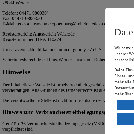
28844 Weyhe
Telefon: 04471 980030"
Fax: 04471 9800320
E-Mail: edeka.husmann.cloppenburg@minden.edeka.de
Date
Registergericht: Amtsgericht Walsrode
Registernummer: HRA 110274
Wir setzen
Umsatzsteuer-Identifikationsnummer gem. § 27a UStG: DE 1166411
unserer We
personalis
Vertretungsberechtigte: Hans-Werner Husmann, Robert Husmann, F
Deine Einwi
Hinweise
Einstellun
mehr alle 
Der Inhalt dieser Website ist urheberrechtlich geschützt. Der Herausg
Datenschut
vervielfältigen. Aus Gründen des Urheberrechts ist allerdings die Spe
mehr über
Die verantwortliche Stelle ist nicht für die Inhalte der versendeten 
Verarbeit
Hinweis zum Verbraucherstreitbeilegungsgesetz
Wenn du au
ein, dass 
Gemäß § 36 Verbraucherstreitbeilegungsgesetz (VSBG) weisen wir dara
einem nach
verpflichtet sind.
Risiko ein