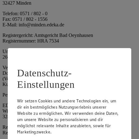
32427 Minden
Telefon: 0571 / 802 - 0
Fax: 0571 / 802 - 1556
E-Mail: info@minden.edeka.de
Registergericht: Amtsgericht Bad Oeynhausen
Registernummer: HRA 7534
Umsatzsteuer-Identifikationsnummer gem. § 27a UStG: DE
266067317
Vertretungsberechtigte: Mark Rosenkranz (Sprecher), Eileen
Datenschutz-
Dominique Klingsiek (Vorstandsmitglied), Ulf-U. Plath
(Vorstandsmitglied), Stephan Wohler (Vorstandsmitglied), Marc
Einstellungen
Kuhlmann (Aufsichtsratsvorsitzender)
Persönlich haftende Gesellschafterin:
Wir setzen Cookies und andere Technologien ein, um
EDEKA Minden-Hannover Holding GmbH
dir ein bestmögliches Nutzungserlebnis unserer
Wittelsbacherallee 61
Website zu ermöglichen. Wir verwenden deine Daten,
32427 Minden
um unsere Website zu personalisieren und dir
möglichst relevante Inhalte anzubieten, sowie für
Registergericht: Amtsgericht Bad Oeynhausen
Marketingzwecke.
Registernummer: HRB 4086