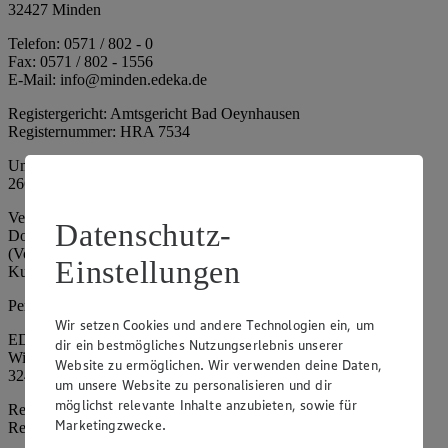
32427 Minden
Telefon: 0571 / 802 - 0
Fax: 0571 / 802 - 1556
E-Mail: info@minden.edeka.de
Registergericht: Amtsgericht Bad Oeynhausen
Registernummer: HRA 7534
Umsatzsteuer-Identifikationsnummer gem. § 27a UStG: DE
266067317
Vertretungsberechtigte: Mark Rosenkranz (Sprecher), Eileen
Datenschutz-
Dominique Klingsiek (Vorstandsmitglied), Ulf-U. Plath
(Vorstandsmitglied), Stephan Wohler (Vorstandsmitglied), Marc
Einstellungen
Kuhlmann (Aufsichtsratsvorsitzender)
Persönlich haftende Gesellschafterin:
Wir setzen Cookies und andere Technologien ein, um
EDEKA Minden-Hannover Holding GmbH
dir ein bestmögliches Nutzungserlebnis unserer
Wittelsbacherallee 61
Website zu ermöglichen. Wir verwenden deine Daten,
32427 Minden
um unsere Website zu personalisieren und dir
möglichst relevante Inhalte anzubieten, sowie für
Registergericht: Amtsgericht Bad Oeynhausen
Marketingzwecke.
Registernummer: HRB 4086