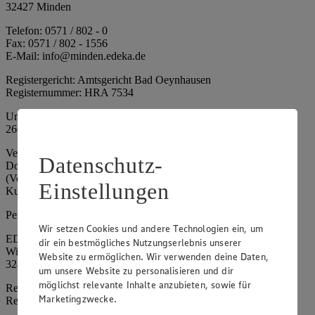
32427 Minden
Telefon: 0571 / 802 - 0
Fax: 0571 / 802 - 1556
E-Mail: info@minden.edeka.de
Registergericht: Amtsgericht Bad Oeynhausen
Registernummer: HRA 7534
Umsatzsteuer-Identifikationsnummer gem. § 27a UStG: DE
266067317
Vertretungsberechtigte: Mark Rosenkranz (Sprecher), Eileen
Datenschutz-
Dominique Klingsiek (Vorstandsmitglied), Ulf-U. Plath
(Vorstandsmitglied), Stephan Wohler (Vorstandsmitglied), Marc
Einstellungen
Kuhlmann (Aufsichtsratsvorsitzender)
Persönlich haftende Gesellschafterin:
Wir setzen Cookies und andere Technologien ein, um
EDEKA Minden-Hannover Holding GmbH
dir ein bestmögliches Nutzungserlebnis unserer
Wittelsbacherallee 61
Website zu ermöglichen. Wir verwenden deine Daten,
32427 Minden
um unsere Website zu personalisieren und dir
möglichst relevante Inhalte anzubieten, sowie für
Registergericht: Amtsgericht Bad Oeynhausen
Marketingzwecke.
Registernummer: HRB 4086