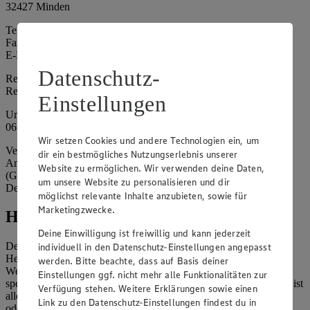
32427 Minden
Telefon: (0571) 802 – 0
Fax: (0571) 802 – 1556
E-Mail: info@minden.edeka.de
Datenschutz-
Registergericht: Amtsgericht Bad Oeynhausen
Registernummer: HRB 10580
Einstellungen
Umsatzsteuer-Identifikationsnummer gem. § 27a UStG: DE 266
067 317
Wir setzen Cookies und andere Technologien ein, um
Vertretungsberechtigte: Dirk Große-Wortmann (Geschäftsführer),
dir ein bestmögliches Nutzungserlebnis unserer
Andre Riechmann (Geschäftsführer), Katharina Terberger
Website zu ermöglichen. Wir verwenden deine Daten,
(Geschäftsführerin), Mathias Pinnow (Geschäftsführer), Gaby
um unsere Website zu personalisieren und dir
Dehne (Prokuristin)
möglichst relevante Inhalte anzubieten, sowie für
Marketingzwecke.
Hinweise
Deine Einwilligung ist freiwillig und kann jederzeit
Der Inhalt dieser Website ist urheberrechtlich geschützt. Der
individuell in den Datenschutz-Einstellungen angepasst
Herausgeber gewährt Ihnen jedoch das Recht, den auf dieser
werden. Bitte beachte, dass auf Basis deiner
Website bereitgestellten Text ganz oder ausschnittsweise zu
Einstellungen ggf. nicht mehr alle Funktionalitäten zur
speichern und zu vervielfältigen. Aus Gründen des Urheberrechts ist
Verfügung stehen. Weitere Erklärungen sowie einen
allerdings die Speicherung und Vervielfältigung von Bildmaterial
Link zu den Datenschutz-Einstellungen findest du in
oder Grafiken aus dieser Website nicht gestattet.