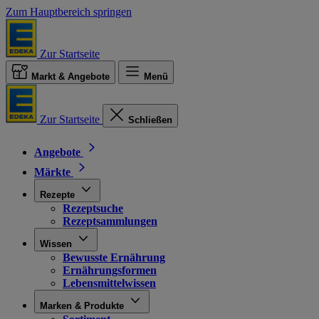
Zum Hauptbereich springen
Zur Startseite
Markt & Angebote
Menü
Zur Startseite
Schließen
Angebote
Märkte
Rezepte
Rezeptsuche
Rezeptsammlungen
Wissen
Bewusste Ernährung
Ernährungsformen
Lebensmittelwissen
Marken & Produkte