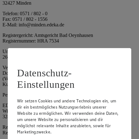
32427 Minden
Telefon: 0571 / 802 - 0
Fax: 0571 / 802 - 1556
E-Mail: info@minden.edeka.de
Registergericht: Amtsgericht Bad Oeynhausen
Registernummer: HRA 7534
Umsatzsteuer-Identifikationsnummer gem. § 27a UStG: DE
266067317
Vertretungsberechtigte: Mark Rosenkranz (Sprecher), Eileen
Datenschutz-
Dominique Klingsiek (Vorstandsmitglied), Ulf-U. Plath
(Vorstandsmitglied), Stephan Wohler (Vorstandsmitglied), Marc
Einstellungen
Kuhlmann (Aufsichtsratsvorsitzender)
Persönlich haftende Gesellschafterin:
Wir setzen Cookies und andere Technologien ein, um
EDEKA Minden-Hannover Holding GmbH
dir ein bestmögliches Nutzungserlebnis unserer
Wittelsbacherallee 61
Website zu ermöglichen. Wir verwenden deine Daten,
32427 Minden
um unsere Website zu personalisieren und dir
möglichst relevante Inhalte anzubieten, sowie für
Registergericht: Amtsgericht Bad Oeynhausen
Marketingzwecke.
Registernummer: HRB 4086