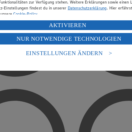
Funktionalitäten zur Verfügung stehen. Weitere Erklärungen sowie einen L
z-Einstellungen findest du in unserer
Datenschutzerklärung
. Hier erfährs
 unsere
Cookie-Policy
.
ung deiner personenbezogenen Daten in den USA durch Facebook und Yo
AKTIVIEREN
f „Aktivieren“ klickst, willigst du im Sinne des Art. 49 Abs. 1 Satz 1 lit
NUR NOTWENDIGE TECHNOLOGIEN
deine Daten in den USA verarbeitet werden. Der EuGH sieht die USA als 
 europäischen Standards nicht angemessenen Datenschutzniveau an. Es b
es Zugriffs durch US-amerikanische Behörden.
EINSTELLUNGEN ÄNDERN
nen zum Herausgeber der Seite findest du im
Impressum