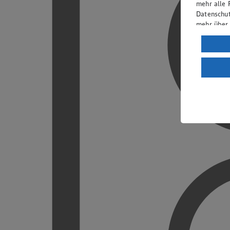
mehr alle 
Datenschut
mehr über
Verarbeit
Wenn du au
ein, dass 
einem nach
Risiko ein
Informatio