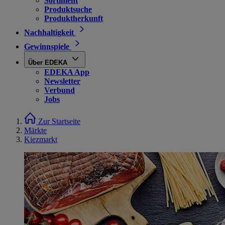
Sortiment
Produktsuche
Produktherkunft
Nachhaltigkeit
Gewinnspiele
Über EDEKA
EDEKA App
Newsletter
Verbund
Jobs
Zur Startseite
Märkte
Kiezmarkt