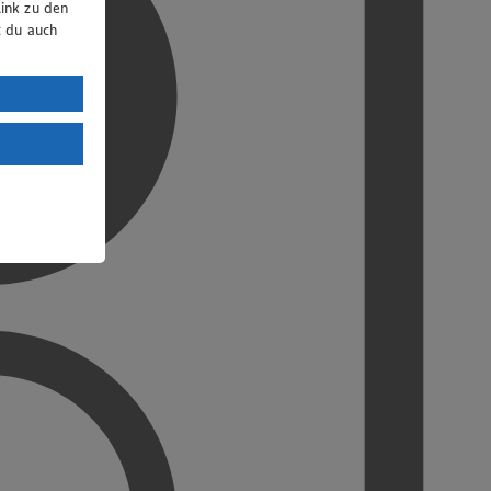
ink zu den
t du auch
uTube:
. a) DSGVO
Land mit
esteht das