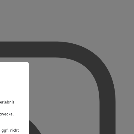
erlebnis
u
gzwecke.
 ggf. nicht