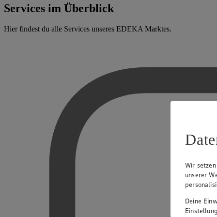
Services im Überblick
Hier findest du alle Services unseres EDEKA Marktes.
Date
Wir setzen
unserer We
personalis
Deine Einwi
Einstellun