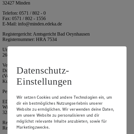
32427 Minden
Telefon: 0571 / 802 - 0
Fax: 0571 / 802 - 1556
E-Mail: info@minden.edeka.de
Registergericht: Amtsgericht Bad Oeynhausen
Registernummer: HRA 7534
Umsatzsteuer-Identifikationsnummer gem. § 27a UStG: DE
266067317
Vertretungsberechtigte: Mark Rosenkranz (Sprecher), Eileen
Datenschutz-
Dominique Klingsiek (Vorstandsmitglied), Ulf-U. Plath
(Vorstandsmitglied), Stephan Wohler (Vorstandsmitglied), Marc
Einstellungen
Kuhlmann (Aufsichtsratsvorsitzender)
Persönlich haftende Gesellschafterin:
Wir setzen Cookies und andere Technologien ein, um
EDEKA Minden-Hannover Holding GmbH
dir ein bestmögliches Nutzungserlebnis unserer
Wittelsbacherallee 61
Website zu ermöglichen. Wir verwenden deine Daten,
32427 Minden
um unsere Website zu personalisieren und dir
möglichst relevante Inhalte anzubieten, sowie für
Registergericht: Amtsgericht Bad Oeynhausen
Marketingzwecke.
Registernummer: HRB 4086