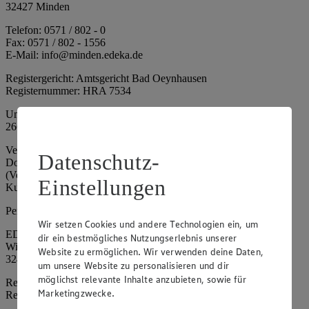
32427 Minden
Telefon: 0571 / 802 - 0
Fax: 0571 / 802 - 1556
E-Mail: info@minden.edeka.de
Registergericht: Amtsgericht Bad Oeynhausen
Registernummer: HRA 7534
Umsatzsteuer-Identifikationsnummer gem. § 27a UStG: DE
266067317
Vertretungsberechtigte: Mark Rosenkranz (Sprecher), Eileen
Datenschutz-
Dominique Klingsiek (Vorstandsmitglied), Ulf-U. Plath
(Vorstandsmitglied), Stephan Wohler (Vorstandsmitglied), Marc
Einstellungen
Kuhlmann (Aufsichtsratsvorsitzender)
Persönlich haftende Gesellschafterin:
Wir setzen Cookies und andere Technologien ein, um
EDEKA Minden-Hannover Holding GmbH
dir ein bestmögliches Nutzungserlebnis unserer
Wittelsbacherallee 61
Website zu ermöglichen. Wir verwenden deine Daten,
32427 Minden
um unsere Website zu personalisieren und dir
möglichst relevante Inhalte anzubieten, sowie für
Registergericht: Amtsgericht Bad Oeynhausen
Marketingzwecke.
Registernummer: HRB 4086