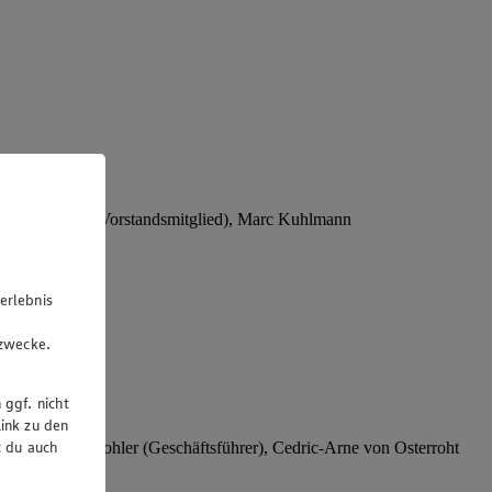
Stephan Wohler (Vorstandsmitglied), Marc Kuhlmann
erlebnis
u
gzwecke.
 ggf. nicht
ink zu den
t du auch
rer), Stephan Wohler (Geschäftsführer), Cedric-Arne von Osterroht