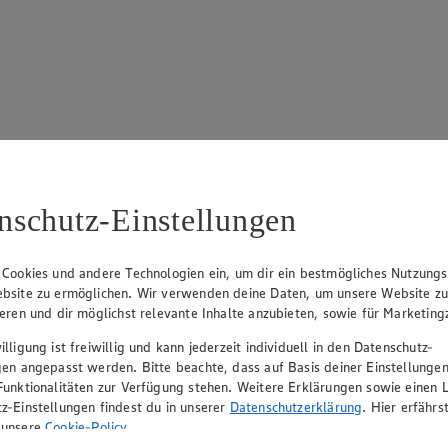
17
ue Klingsiek (Vorstandsmitglied), Ulf-U. Plath (Vorstandsmitglied), 
nschutz-Einstellungen
 Cookies und andere Technologien ein, um dir ein bestmögliches Nutzungs
bsite zu ermöglichen. Wir verwenden deine Daten, um unsere Website z
ieren und dir möglichst relevante Inhalte anzubieten, sowie für Marketin
lligung ist freiwillig und kann jederzeit individuell in den Datenschutz-
gen angepasst werden. Bitte beachte, dass auf Basis deiner Einstellungen
Funktionalitäten zur Verfügung stehen. Weitere Erklärungen sowie einen L
z-Einstellungen findest du in unserer
Datenschutzerklärung
. Hier erfährs
rerin), Mark Rosenkranz (Geschäftsführer), Ulf-U. Plath (Geschäftsfüh
 unsere
Cookie-Policy
.