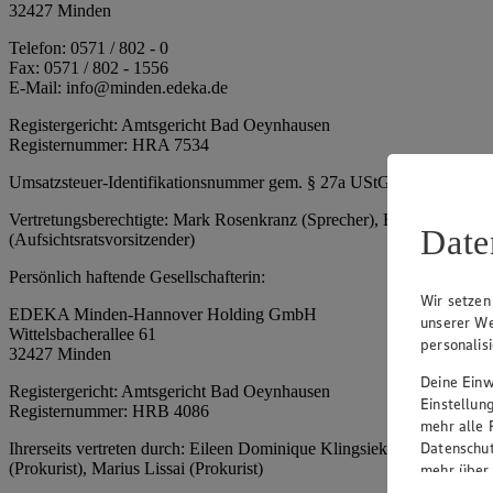
32427 Minden
Telefon: 0571 / 802 - 0
Fax: 0571 / 802 - 1556
E-Mail: info@minden.edeka.de
Registergericht: Amtsgericht Bad Oeynhausen
Registernummer: HRA 7534
Umsatzsteuer-Identifikationsnummer gem. § 27a UStG: DE 2660673
Vertretungsberechtigte: Mark Rosenkranz (Sprecher), Eileen Dominiq
Date
(Aufsichtsratsvorsitzender)
Persönlich haftende Gesellschafterin:
Wir setzen
EDEKA Minden-Hannover Holding GmbH
unserer We
Wittelsbacherallee 61
personalis
32427 Minden
Deine Einwi
Registergericht: Amtsgericht Bad Oeynhausen
Einstellun
Registernummer: HRB 4086
mehr alle 
Datenschut
Ihrerseits vertreten durch: Eileen Dominique Klingsiek (Geschäftsfüh
(Prokurist), Marius Lissai (Prokurist)
mehr über