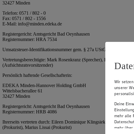
32427 Minden
Telefon: 0571 / 802 - 0
Fax: 0571 / 802 - 1556
E-Mail: info@minden.edeka.de
Registergericht: Amtsgericht Bad Oeynhausen
Registernummer: HRA 7534
Umsatzsteuer-Identifikationsnummer gem. § 27a UStG: DE 2660673
Vertretungsberechtigte: Mark Rosenkranz (Sprecher), Eileen Dominiq
Date
(Aufsichtsratsvorsitzender)
Persönlich haftende Gesellschafterin:
Wir setzen
EDEKA Minden-Hannover Holding GmbH
unserer We
Wittelsbacherallee 61
personalis
32427 Minden
Deine Einwi
Registergericht: Amtsgericht Bad Oeynhausen
Einstellun
Registernummer: HRB 4086
mehr alle 
Datenschut
Ihrerseits vertreten durch: Eileen Dominique Klingsiek (Geschäftsfüh
(Prokurist), Marius Lissai (Prokurist)
mehr über