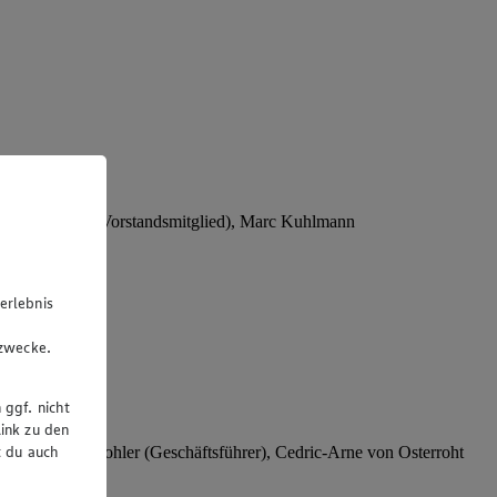
Stephan Wohler (Vorstandsmitglied), Marc Kuhlmann
erlebnis
u
gzwecke.
 ggf. nicht
ink zu den
t du auch
rer), Stephan Wohler (Geschäftsführer), Cedric-Arne von Osterroht