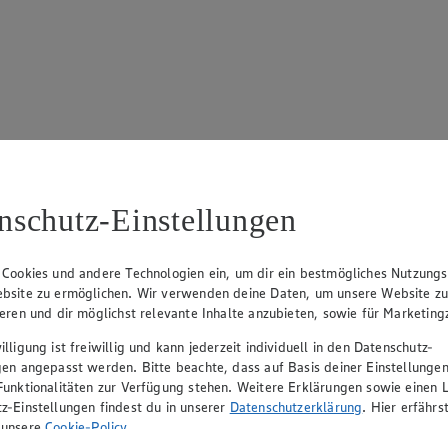
17
ue Klingsiek (Vorstandsmitglied), Ulf-U. Plath (Vorstandsmitglied), 
nschutz-Einstellungen
 Cookies und andere Technologien ein, um dir ein bestmögliches Nutzungs
bsite zu ermöglichen. Wir verwenden deine Daten, um unsere Website z
ieren und dir möglichst relevante Inhalte anzubieten, sowie für Marketin
lligung ist freiwillig und kann jederzeit individuell in den Datenschutz-
gen angepasst werden. Bitte beachte, dass auf Basis deiner Einstellungen
Funktionalitäten zur Verfügung stehen. Weitere Erklärungen sowie einen L
z-Einstellungen findest du in unserer
Datenschutzerklärung
. Hier erfährs
rerin), Mark Rosenkranz (Geschäftsführer), Ulf-U. Plath (Geschäftsfüh
 unsere
Cookie-Policy
.