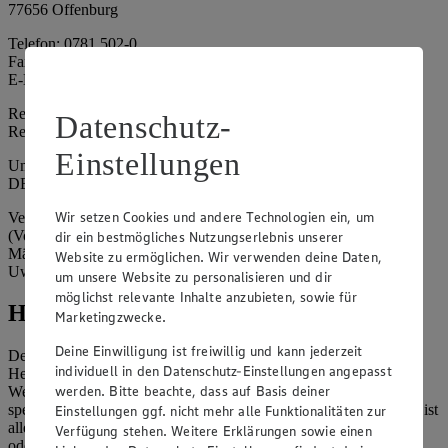
77656 Offenburg
Telefon: 0781 502-0
Fax: 0781 502-6180
E-Mail: kundenservice@edeka-suedwest.de
Registergericht: Amtsgericht Freiburg i.B.
Datenschutz-
Registernummer: HRA 707629
Einstellungen
Umsatzsteuer-Identifikationsnummer gem. § 27a UStG:
DE815916131
Wir setzen Cookies und andere Technologien ein, um
Vertretungsberechtigte: Rainer Huber (Sprecher)
(Vorstandsmitglied), Klaus Fickert (Vorstandsmitglied), Jürgen
dir ein bestmögliches Nutzungserlebnis unserer
Mäder (Vorstandsmitglied), Patrick Mogck (Vorstandsmitglied),
Website zu ermöglichen. Wir verwenden deine Daten,
Uwe Kohler
um unsere Website zu personalisieren und dir
möglichst relevante Inhalte anzubieten, sowie für
Hinweise
Marketingzwecke.
Deine Einwilligung ist freiwillig und kann jederzeit
Der Inhalt dieser Website ist urheberrechtlich geschützt. Der
individuell in den Datenschutz-Einstellungen angepasst
Herausgeber gewährt Ihnen jedoch das Recht, den auf dieser
werden. Bitte beachte, dass auf Basis deiner
Website bereitgestellten Text ganz oder ausschnittsweise zu
speichern und zu vervielfältigen. Aus Gründen des Urheberrechts ist
Einstellungen ggf. nicht mehr alle Funktionalitäten zur
allerdings die Speicherung und Vervielfältigung von Bildmaterial
Verfügung stehen. Weitere Erklärungen sowie einen
oder Grafiken aus dieser Website nicht gestattet.