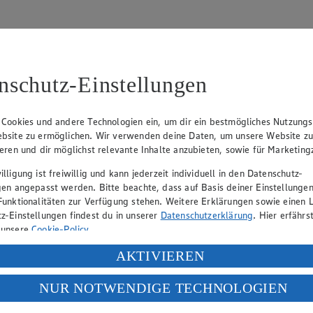
nschutz-Einstellungen
31
 Cookies und andere Technologien ein, um dir ein bestmögliches Nutzungs
bsite zu ermöglichen. Wir verwenden deine Daten, um unsere Website z
, Klaus Fickert (Vorstandsmitglied), Jürgen Mäder (Vorstandsmitglied)
ieren und dir möglichst relevante Inhalte anzubieten, sowie für Marketin
lligung ist freiwillig und kann jederzeit individuell in den Datenschutz-
gen angepasst werden. Bitte beachte, dass auf Basis deiner Einstellungen
eber gewährt Ihnen jedoch das Recht, den auf dieser Website bereitgest
Funktionalitäten zur Verfügung stehen. Weitere Erklärungen sowie einen L
icherung und Vervielfältigung von Bildmaterial oder Grafiken aus dieser 
z-Einstellungen findest du in unserer
Datenschutzerklärung
. Hier erfährs
 unsere
Cookie-Policy
.
Angebotsinformationen verantwortlich. Firma und Anschriften unserer Mär
ung deiner personenbezogenen Daten in den USA durch Facebook und Yo
AKTIVIEREN
f „Aktivieren“ klickst, willigst du im Sinne des Art. 49 Abs. 1 Satz 1 lit
NUR NOTWENDIGE TECHNOLOGIEN
uf hin, dass wir nicht an einem Streitbeilegungsverfahren vor einer V
deine Daten in den USA verarbeitet werden. Der EuGH sieht die USA als 
 europäischen Standards nicht angemessenen Datenschutzniveau an. Es b