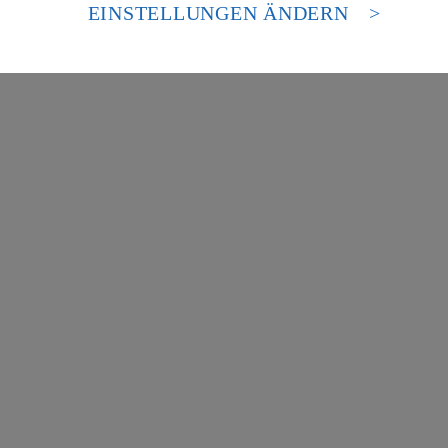
es Zugriffs durch US-amerikanische Behörden.
EINSTELLUNGEN ÄNDERN
nen zum Herausgeber der Seite findest du im
Impressum