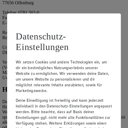
77656 Offenburg
Telefon: 0781 502-0
Fax: 0781 502-6180
E-Mail: kundenservice@edeka-suedwest.de
Registergericht: Amtsgericht Freiburg i.B.
Datenschutz-
Registernummer: HRA 707629
Einstellungen
Umsatzsteuer-Identifikationsnummer gem. § 27a UStG:
DE815916131
Wir setzen Cookies und andere Technologien ein, um
Vertretungsberechtigte: Rainer Huber (Sprecher)
(Vorstandsmitglied), Klaus Fickert (Vorstandsmitglied), Jürgen
dir ein bestmögliches Nutzungserlebnis unserer
Mäder (Vorstandsmitglied), Patrick Mogck (Vorstandsmitglied),
Website zu ermöglichen. Wir verwenden deine Daten,
Uwe Kohler
um unsere Website zu personalisieren und dir
möglichst relevante Inhalte anzubieten, sowie für
Hinweise
Marketingzwecke.
Deine Einwilligung ist freiwillig und kann jederzeit
Der Inhalt dieser Website ist urheberrechtlich geschützt. Der
individuell in den Datenschutz-Einstellungen angepasst
Herausgeber gewährt Ihnen jedoch das Recht, den auf dieser
werden. Bitte beachte, dass auf Basis deiner
Website bereitgestellten Text ganz oder ausschnittsweise zu
speichern und zu vervielfältigen. Aus Gründen des Urheberrechts ist
Einstellungen ggf. nicht mehr alle Funktionalitäten zur
allerdings die Speicherung und Vervielfältigung von Bildmaterial
Verfügung stehen. Weitere Erklärungen sowie einen
oder Grafiken aus dieser Website nicht gestattet.