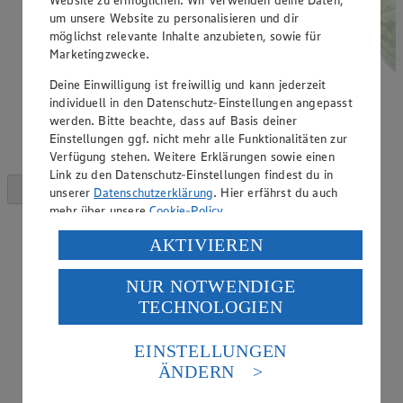
um unsere Website zu personalisieren und dir
möglichst relevante Inhalte anzubieten, sowie für
Marketingzwecke.
Deine Einwilligung ist freiwillig und kann jederzeit
individuell in den Datenschutz-Einstellungen angepasst
werden. Bitte beachte, dass auf Basis deiner
Einstellungen ggf. nicht mehr alle Funktionalitäten zur
Verfügung stehen. Weitere Erklärungen sowie einen
Link zu den Datenschutz-Einstellungen findest du in
unserer
Datenschutzerklärung
. Hier erfährst du auch
mehr über unsere
Cookie-Policy
.
Verarbeitung deiner personenbezogenen Daten in den
AKTIVIEREN
USA durch Facebook und YouTube:
NUR NOTWENDIGE
Wenn du auf „Aktivieren“ klickst, willigst du im Sinne
TECHNOLOGIEN
des Art. 49 Abs. 1 Satz 1 lit. a) DSGVO ein, dass deine
Daten in den USA verarbeitet werden. Der EuGH sieht
die USA als Land mit einem nach europäischen
EINSTELLUNGEN
Standards nicht angemessenen Datenschutzniveau an.
ÄNDERN
Es besteht das Risiko eines Zugriffs durch US-
amerikanische Behörden.