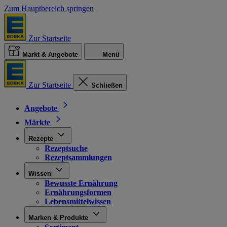
Zum Hauptbereich springen
Zur Startseite
Markt & Angebote
Menü
Zur Startseite
Schließen
Angebote
Märkte
Rezepte
Rezeptsuche
Rezeptsammlungen
Wissen
Bewusste Ernährung
Ernährungsformen
Lebensmittelwissen
Marken & Produkte