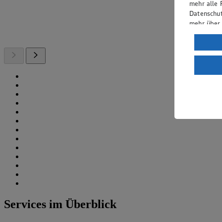
mehr alle 
Datenschut
mehr über
Verarbeit
Wenn du au
ein, dass 
einem nach
Risiko ein
Informatio
Services im Überblick