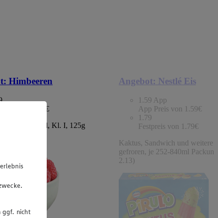
t:
Himbeeren
Angebot:
Nestlé Eis
9
1.59
App
tpreis von 1.49€
App Preis von 1.59€
1.79
chland/Portugal, Kl. I, 125g
Festpreis von 1.79€
 (1kg=11.92)
Kaktus, Sandwich und weitere S
gefroren, je 252-840ml Packung
2.13)
erlebnis
u
gzwecke.
 ggf. nicht