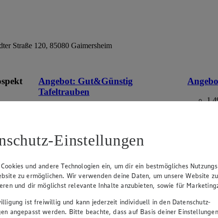
ter Straße 120, 85080 Gaimersheim
ospekt
Angebot:
Gut&Günstig
Angebo
Tafeltrauben
1.4
Fes
eines
1.49
an.
Festpreis von 1.49€
aus Deuts
Packung,
nschutz-Einstellungen
im
hell, kernlos, aus Italien/Spanien, Kl. I, 500g
Packung, (1kg=2.98)
 Cookies und andere Technologien ein, um dir ein bestmögliches Nutzungs
bsite zu ermöglichen. Wir verwenden deine Daten, um unsere Website z
ieren und dir möglichst relevante Inhalte anzubieten, sowie für Marketin
lligung ist freiwillig und kann jederzeit individuell in den Datenschutz-
gen angepasst werden. Bitte beachte, dass auf Basis deiner Einstellungen