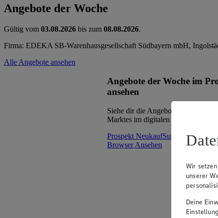
Angebote der Woche
Gültig vom
03.08.2026
bis zum
08.08.2026
.
Firma: EDEKA SB-Warenhausgesellschaft Südbayern mbH, Ingolstäd
Alle Angebote ansehen
Angebote der Woche im Pr
ansehen
Siehe dir die Angebote der Woche d
Marktes im digitalen Blätterkatalog 
Date
Prospekt NeukaufSued_mNF_oW 
Browser
Ansehen
Wir setzen
unserer We
personalis
Deine Einwi
Einstellun