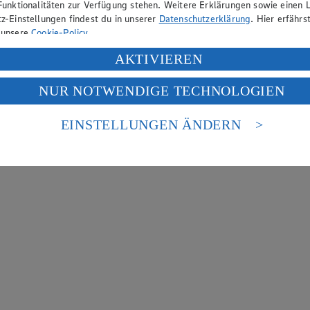
Funktionalitäten zur Verfügung stehen. Weitere Erklärungen sowie einen L
z-Einstellungen findest du in unserer
Datenschutzerklärung
. Hier erfährs
 unsere
Cookie-Policy
.
ung deiner personenbezogenen Daten in den USA durch Facebook und Yo
AKTIVIEREN
f „Aktivieren“ klickst, willigst du im Sinne des Art. 49 Abs. 1 Satz 1 lit
NUR NOTWENDIGE TECHNOLOGIEN
deine Daten in den USA verarbeitet werden. Der EuGH sieht die USA als 
 europäischen Standards nicht angemessenen Datenschutzniveau an. Es b
es Zugriffs durch US-amerikanische Behörden.
EINSTELLUNGEN ÄNDERN
nen zum Herausgeber der Seite findest du im
Impressum