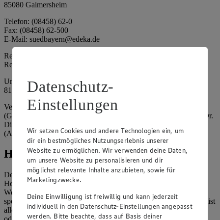
85080 Gaimersheim
Telefon: (08458) 62-0
Fax: (08458) 62-500
E-Mail: suedbayern@edeka.de
Registergericht: Amtsgericht Ingolstadt
Registernummer: HRA 3325
Umsatzsteuer-Identifikationsnummer gem. § 27a UStG: DE
Datenschutz-
815764015
Einstellungen
Vertretungsberechtigte: EDEKA Südbayern Handelsstiftung
(Gesellschafter), Claus Hollinger (Vorstandsmitglied, Sprecher), Dr.
Dirk Eßmann (Vorstandsmitglied), Leo Schwaiberger
Wir setzen Cookies und andere Technologien ein, um
(Aufsichtsratsvorsitzender)
dir ein bestmögliches Nutzungserlebnis unserer
Website zu ermöglichen. Wir verwenden deine Daten,
Hinweise
um unsere Website zu personalisieren und dir
möglichst relevante Inhalte anzubieten, sowie für
Der Inhalt dieser Website ist urheberrechtlich geschützt. Der
Marketingzwecke.
Herausgeber gewährt Ihnen jedoch das Recht, den auf dieser
Website bereitgestellten Text ganz oder ausschnittsweise zu
Deine Einwilligung ist freiwillig und kann jederzeit
speichern und zu vervielfältigen. Aus Gründen des Urheberrechts ist
individuell in den Datenschutz-Einstellungen angepasst
allerdings die Speicherung und Vervielfältigung von Bildmaterial
werden. Bitte beachte, dass auf Basis deiner
oder Grafiken aus dieser Website nicht gestattet.