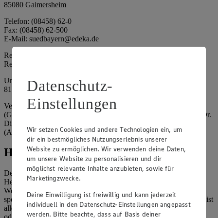
85080 Gaimersheim
Telefon: (08458) 62-0
Fax: (08458) 62-500
E-Mail: suedbayern@edeka.de
Registergericht: Amtsgericht Ingolstadt
Registernummer: HRA 3325
Umsatzsteuer-Identifikationsnummer gem. § 27a UStG: DE
Datenschutz-
815764015
Einstellungen
Vertretungsberechtigte: EDEKA Südbayern Handelsstiftung
(Gesellschafter), Claus Hollinger (Vorstandsmitglied, Sprecher), Dr.
Dirk Eßmann (Vorstandsmitglied), Leo Schwaiberger
Wir setzen Cookies und andere Technologien ein, um
(Aufsichtsratsvorsitzender)
dir ein bestmögliches Nutzungserlebnis unserer
Website zu ermöglichen. Wir verwenden deine Daten,
Hinweise
um unsere Website zu personalisieren und dir
möglichst relevante Inhalte anzubieten, sowie für
Der Inhalt dieser Website ist urheberrechtlich geschützt. Der
Marketingzwecke.
Herausgeber gewährt Ihnen jedoch das Recht, den auf dieser
Website bereitgestellten Text ganz oder ausschnittsweise zu
Deine Einwilligung ist freiwillig und kann jederzeit
speichern und zu vervielfältigen. Aus Gründen des Urheberrechts ist
individuell in den Datenschutz-Einstellungen angepasst
allerdings die Speicherung und Vervielfältigung von Bildmaterial
werden. Bitte beachte, dass auf Basis deiner
oder Grafiken aus dieser Website nicht gestattet.